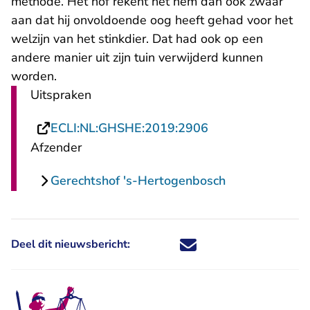
methode. Het hof rekent het hem dan ook zwaar
aan dat hij onvoldoende oog heeft gehad voor het
welzijn van het stinkdier. Dat had ook op een
andere manier uit zijn tuin verwijderd kunnen
worden.
Uitspraken
- U verlaat Recht
ECLI:NL:GHSHE:2019:2906
Afzender
Gerechtshof 's-Hertogenbosch
Deel dit nieuwsbericht:
Deel dit nieuwsbericht via X - U 
Deel dit nieuwsbericht via Fa
Deel dit nieuwsbericht via
Deel dit nieuwsbericht