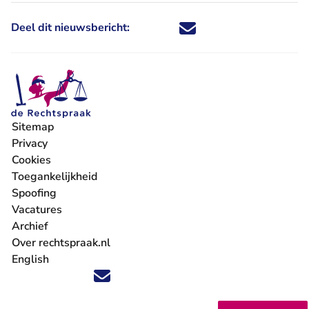
Deel dit nieuwsbericht:
Deel dit nieuwsbericht via X - U 
Deel dit nieuwsbericht via Fa
Deel dit nieuwsbericht via
Deel dit nieuwsbericht
Sitemap
Privacy
Cookies
Toegankelijkheid
Spoofing
Vacatures
- U verlaat Rechtspraak.nl
Archief
Over rechtspraak.nl
English
Volg ons op X (Twitter) - U verlaat Rechtspraak.nl
Volg ons op Facebook - U verlaat Rechtspraak.nl
Volg ons op Instagram - U verlaat Rechtspraak.nl
Volg ons op Youtube - U verlaat Rechtspraak.nl
Volg ons op LinkedIn - U verlaat Rechtspraak.n
'Blijf op de hoogte' nieuwsbrief - U verlaat