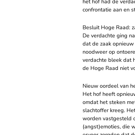
het hof had de verdac
confrontatie aan en s
Besluit Hoge Raad: 
De verdachte ging na 
dat de zaak opnieuw
noodweer op ontoerei
verdachte bleek dat 
de Hoge Raad niet v
Nieuw oordeel van he
Het hof heeft opnie
omdat het steken met
slachtoffer kreeg. He
worden vastgesteld of
(angst)emoties, die w
ervoor zorgden dat d