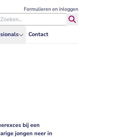
- U verlaat Rechtspraak.nl
Formulieren en inloggen
eken binnen de Rechtspraak
Zoeken
sionals
Contact
erexces bij een
jarige jongen neer in