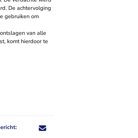
rd. De achtervolging
te gebruiken om
ontslagen van alle
t, komt hierdoor te
ericht:
Deel dit nieuwsbericht via X - U verlaat Rechtspraa
Deel dit nieuwsbericht via Facebook - U verlaat
Deel dit nieuwsbericht via e-mail
Deel dit nieuwsbericht via LinkedIn - U v