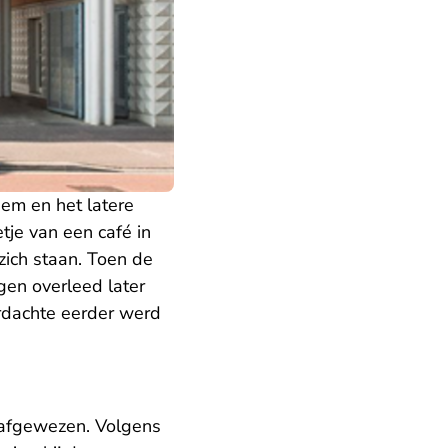
em en het latere
tje van een café in
 zich staan. Toen de
gen overleed later
erdachte eerder werd
 afgewezen. Volgens