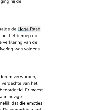
ging hij de
paalde de
Hoge Raad
 hof het beroep op
 verklaring van de
tivering was volgens
ederom verworpen,
e verdachte van het
beoordeeld. Er moest
t aan hevige
elijk dat die emoties
n. De verdachte werd