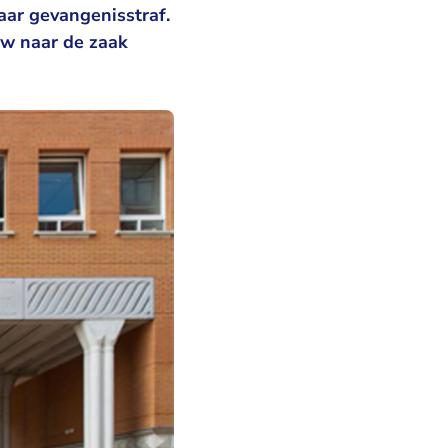
aar gevangenisstraf.
uw naar de zaak