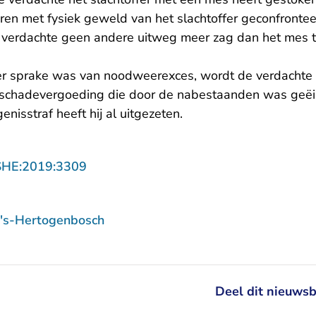
ren met fysiek geweld van het slachtoffer geconfrontee
 verdachte geen andere uitweg meer zag dan het mes 
 er sprake was van noodweerexces, wordt de verdachte 
 schadevergoeding die door de nabestaanden was geëis
enisstraf heeft hij al uitgezeten.
- U verlaat Rechtspraak.nl
SHE:2019:3309
 's-Hertogenbosch
Deel dit nieuwsb