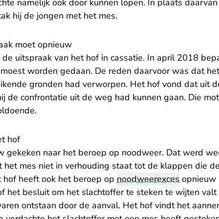
hte namelijk ook door kunnen lopen. In plaats daarvan 
tak hij de jongen met het mes.
zaak moet opnieuw
de uitspraak van het hof in cassatie. In april 2018 be
 moest worden gedaan. De reden daarvoor was dat het
kende gronden had verworpen. Het hof vond dat uit de
hij de confrontatie uit de weg had kunnen gaan. Die mo
oldoende.
t hof
uw gekeken naar het beroep op noodweer. Dat werd w
 het mes niet in verhouding staat tot de klappen die d
t hof heeft ook het beroep op
noodweerexces
opnieuw 
 het besluit om het slachtoffer te steken te wijten val
aren ontstaan door de aanval. Het hof vindt het aannem
e verdachte het slachtoffer met een mes heeft gestoke