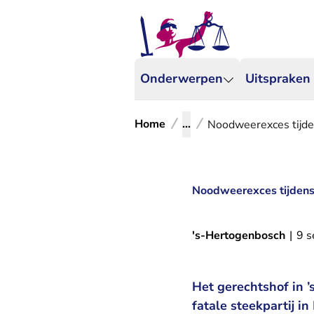
Onderwerpen
Uitspraken
Home
...
Noodweerexces tijden
Noodweerexces tijdens 
's-Hertogenbosch
|
9 
Het gerechtshof in 
fatale steekpartij i