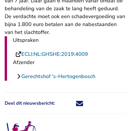
van 7 jaar. Daar gaan 6 maanden vanaf omdat de
behandeling van de zaak te lang heeft geduurd.
De verdachte moet ook een schadevergoeding van
bijna 1.800 euro betalen aan de nabestaanden
van het slachtoffer.
Uitspraken
- U verlaat Recht
ECLI:NL:GHSHE:2019:4009
Afzender
Gerechtshof 's-Hertogenbosch
Deel dit nieuwsbericht:
Deel dit nieuwsbericht via X - U 
Deel dit nieuwsbericht via Fa
Deel dit nieuwsbericht via
Deel dit nieuwsbericht