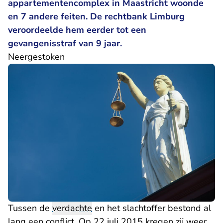
appartementencomplex in Maastricht woonde
en 7 andere feiten. De rechtbank Limburg
veroordeelde hem eerder tot een
gevangenisstraf van 9 jaar.
Neergestoken
Tussen de
verdachte
en het slachtoffer bestond al
lang een conflict. Op 22 juli 2015 kregen zij weer