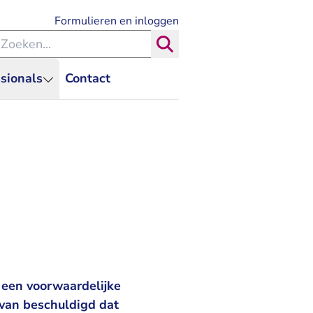
- U verlaat Rechtspraak.nl
Formulieren en inloggen
eken binnen de Rechtspraak
Zoeken
sionals
Contact
 een voorwaardelijke
van beschuldigd dat