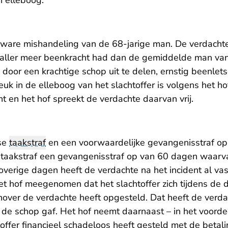
n elleboog.
ware mishandeling van de 68-jarige man. De verdachte w
baller meer beenkracht had dan de gemiddelde man van zi
 door een krachtige schop uit te delen, ernstig beenlet
euk in de elleboog van het slachtoffer is volgens het ho
ht en het hof spreekt de verdachte daarvan vrij.
rse
taakstraf
en een voorwaardelijke gevangenisstraf op 
e taakstraf een gevangenisstraf op van 60 dagen waar
overige dagen heeft de verdachte na het incident al vas
et hof meegenomen dat het slachtoffer zich tijdens de 
nover de verdachte heeft opgesteld. Dat heeft de verda
er de schop gaf. Het hof neemt daarnaast – in het voord
toffer financieel schadeloos heeft gesteld met de betal