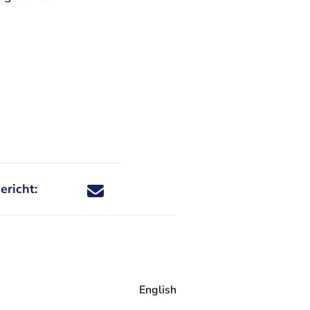
ericht:
Deel dit nieuwsbericht via X - U verlaat Rechtspraa
Deel dit nieuwsbericht via Facebook - U verlaat
Deel dit nieuwsbericht via e-mail
Deel dit nieuwsbericht via LinkedIn - U v
English