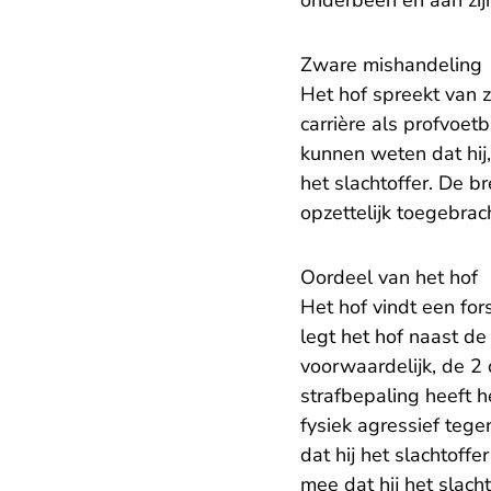
onderbeen en aan zij
Zware mishandeling
Het hof spreekt van z
carrière als profvoet
kunnen weten dat hij,
het slachtoffer. De br
opzettelijk toegebrac
Oordeel van het hof
Het hof vindt een fo
legt het hof naast d
voorwaardelijk, de 2 
strafbepaling heeft h
fysiek agressief tege
dat hij het slachtoff
mee dat hij het slach