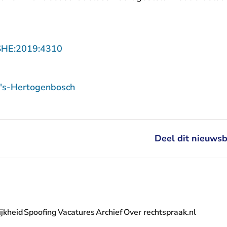
- U verlaat Rechtspraak.nl
SHE:2019:4310
 's-Hertogenbosch
Deel dit nieuwsb
jkheid
Spoofing
Vacatures
Archief
Over rechtspraak.nl
- U verlaat Rechtspraak.nl
 Rechtspraak.nl
t Rechtspraak.nl
rlaat Rechtspraak.nl
verlaat Rechtspraak.nl
 U verlaat Rechtspraak.nl
' nieuwsbrief - U verlaat Rechtspraak.nl