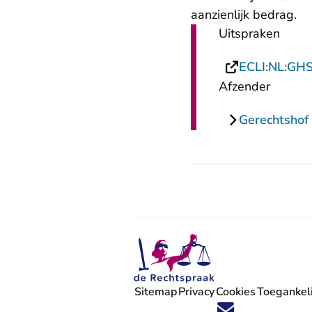
aanzienlijk bedrag.
Uitspraken
ECLI:NL:GH
Afzender
Gerechtshof
Sitemap
Privacy
Cookies
Toegankeli
Volg ons op X (Twitter) - U verlaat
Volg ons op Facebook - U verlaa
Volg ons op Instagram - U ve
Volg ons op Youtube - U 
Volg ons op LinkedIn -
'Blijf op de hoogte