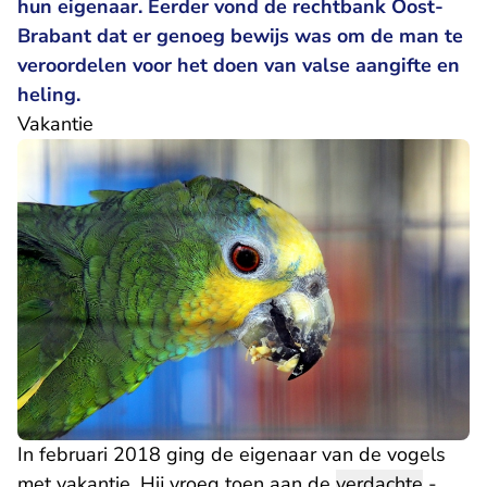
hun eigenaar. Eerder vond de rechtbank Oost-
Brabant dat er genoeg bewijs was om de man te
veroordelen voor het doen van valse aangifte en
heling.
Vakantie
In februari 2018 ging de eigenaar van de vogels
met vakantie. Hij vroeg toen aan de
verdachte
-