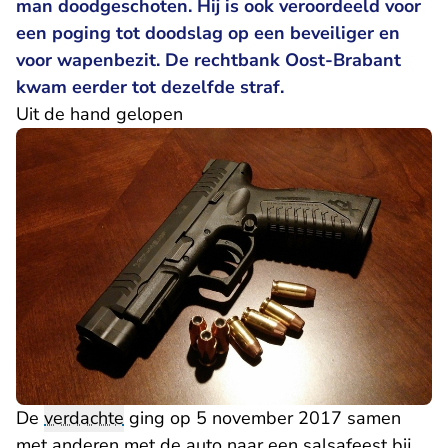
man doodgeschoten. Hij is ook veroordeeld voor
een poging tot doodslag op een beveiliger en
voor wapenbezit. De rechtbank Oost-Brabant
kwam eerder tot dezelfde straf.
Uit de hand gelopen
De
verdachte
ging op 5 november 2017 samen
met anderen met de auto naar een salsafeest bij