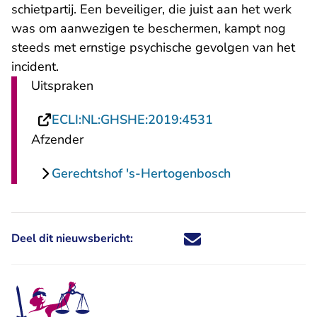
schietpartij. Een beveiliger, die juist aan het werk
was om aanwezigen te beschermen, kampt nog
steeds met ernstige psychische gevolgen van het
incident.
Uitspraken
- U verlaat Recht
ECLI:NL:GHSHE:2019:4531
Afzender
Gerechtshof 's-Hertogenbosch
Deel dit nieuwsbericht:
Deel dit nieuwsbericht via X - U 
Deel dit nieuwsbericht via Fa
Deel dit nieuwsbericht via
Deel dit nieuwsbericht