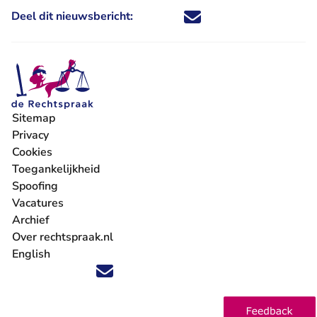
Deel dit nieuwsbericht:
Deel dit nieuwsbericht via X - U 
Deel dit nieuwsbericht via Fa
Deel dit nieuwsbericht via
Deel dit nieuwsbericht
Sitemap
Privacy
Cookies
Toegankelijkheid
Spoofing
Vacatures
- U verlaat Rechtspraak.nl
Archief
Over rechtspraak.nl
English
Volg ons op X (Twitter) - U verlaat Rechtspraak.nl
Volg ons op Facebook - U verlaat Rechtspraak.nl
Volg ons op Instagram - U verlaat Rechtspraak.nl
Volg ons op Youtube - U verlaat Rechtspraak.nl
Volg ons op LinkedIn - U verlaat Rechtspraak.n
'Blijf op de hoogte' nieuwsbrief - U verlaat