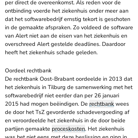
per direct de overeenkomst. Als reden voor de
ontbinding voerde het ziekenhuis onder meer aan
dat het softwarebedrijf ernstig tekort is geschoten
in de gemaakte afspraken. Zo voldeed de software
van Alert niet aan de eisen van het ziekenhuis en
overschreed Alert gestelde deadlines. Daardoor
heeft het ziekenhuis schade geleden.
Oordeel rechtbank
- U verlaat Rechtspraak.n
De
rechtbank Oost-Brabant
oordeelde in 2013 dat
het ziekenhuis in Tilburg de samenwerking met het
softwarebedrijf niet eerder dan per 26 januari
2015 had mogen beëindigen. De
rechtbank
wees
de door het TsZ gevorderde schadevergoeding af
en veroordeelde het ziekenhuis in de door beide
partijen gemaakte
proceskosten
. Het ziekenhuis
was het niet eens met deze beslissing en ging in