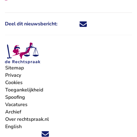
Deel dit nieuwsbericht:
Deel dit nieuwsbericht via X - U 
Deel dit nieuwsbericht via Fa
Deel dit nieuwsbericht via
Deel dit nieuwsbericht
Sitemap
Privacy
Cookies
Toegankelijkheid
Spoofing
Vacatures
- U verlaat Rechtspraak.nl
Archief
Over rechtspraak.nl
English
Volg ons op X (Twitter) - U verlaat Rechtspraak.nl
Volg ons op Facebook - U verlaat Rechtspraak.nl
Volg ons op Instagram - U verlaat Rechtspraak.nl
Volg ons op Youtube - U verlaat Rechtspraak.nl
Volg ons op LinkedIn - U verlaat Rechtspraak.n
'Blijf op de hoogte' nieuwsbrief - U verlaat