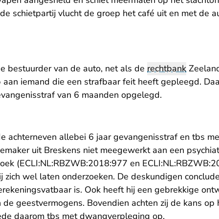
wapen aangesneld en schiet meermalen op het slachtoff
 de schietpartij vlucht de groep het café uit en met de 
de bestuurder van de auto, net als de
rechtbank
Zeeland
 aan iemand die een strafbaar feit heeft gepleegd. Daar
evangenisstraf van 6 maanden opgelegd.
e achterneven allebei 6 jaar gevangenisstraf en tbs 
ziemaker uit Breskens niet meegewerkt aan een psychiat
- U verlaat Rechtspraak
oek (
ECLI:NL:RBZWB:2018:977
en
ECLI:NL:RBZWB:2
ij zich wel laten onderzoeken. De deskundigen concludee
rekeningsvatbaar is. Ook heeft hij een gebrekkige ont
an de geestvermogens. Bovendien achten zij de kans op 
ede daarom tbs met dwangverpleging op.