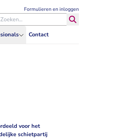
- U verlaat Rechtspraak.nl
Formulieren en inloggen
eken binnen de Rechtspraak
Zoeken
sionals
Contact
rdeeld voor het
lijke schietpartij