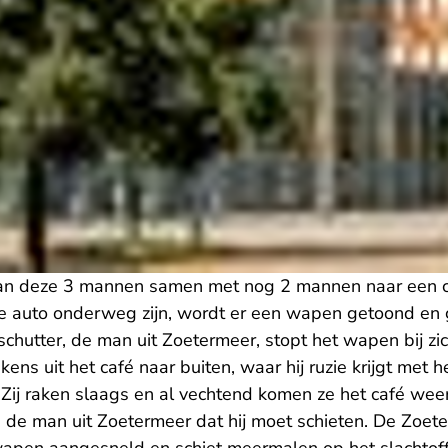
n deze 3 mannen samen met nog 2 mannen naar een ca
 de auto onderweg zijn, wordt er een wapen getoond en 
 schutter, de man uit Zoetermeer, stopt het wapen bij zi
ens uit het café naar buiten, waar hij ruzie krijgt met he
 Zij raken slaags en al vechtend komen ze het café wee
 de man uit Zoetermeer dat hij moet schieten. De Zoet