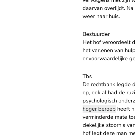
vervolgens met zijn 
daarvan overlijdt. Na
weer naar huis.
Bestuurder
Het hof veroordeelt 
het verlenen van hulp
onvoorwaardelijke g
Tbs
De rechtbank legde d
op, ook al had de ru
psychologisch onderz
hoger beroep
heeft h
verminderde mate toe
ziekelijke stoornis v
hof legt deze man m