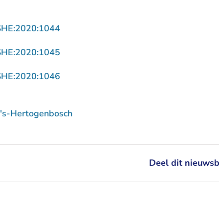
- U verlaat Rechtspraak.nl
SHE:2020:1044
- U verlaat Rechtspraak.nl
SHE:2020:1045
- U verlaat Rechtspraak.nl
SHE:2020:1046
 's-Hertogenbosch
Deel dit nieuwsb