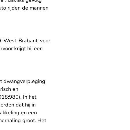
er, dat als gevolg
auto rijden de mannen
-West-Brabant, voor
voor krijgt hij een
met dwangverpleging
risch en
.nl
- U verlaat Rechtspraak.nl
018:980
). In het
rden dat hij in
wikkeling en een
herhaling groot. Het