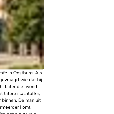
fé in Oostburg. Als
gevraagd wie dat bij
ch. Later die avond
t latere slachtoffer,
r binnen. De man uit
ermeerder komt