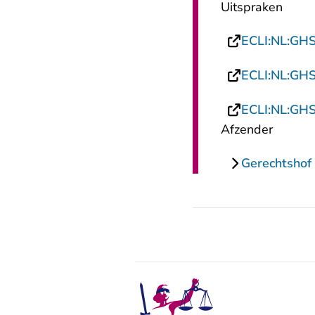
Uitspraken
ECLI:NL:GH
ECLI:NL:GH
ECLI:NL:GH
Afzender
Gerechtshof