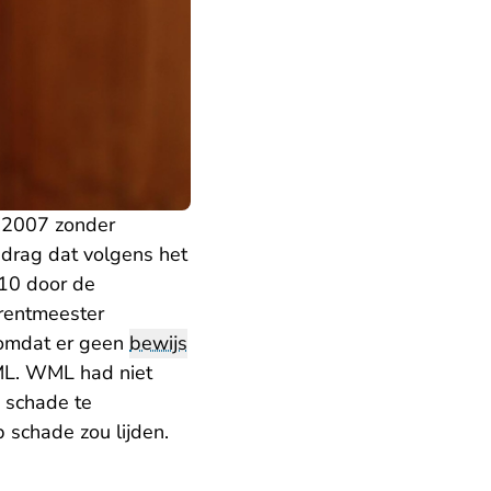
n 2007 zonder
drag dat volgens het
010 door de
rentmeester
 omdat er geen
bewijs
ML. WML had niet
 schade te
 schade zou lijden.