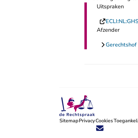
Uitspraken
ECLI:NL:GH
Afzender
Gerechtshof
Sitemap
Privacy
Cookies
Toegankeli
Volg ons op X (Twitter) - U verlaat
Volg ons op Facebook - U verlaa
Volg ons op Instagram - U ve
Volg ons op Youtube - U 
Volg ons op LinkedIn -
'Blijf op de hoogte