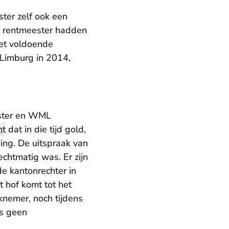
ster zelf ook een
 rentmeester hadden
et voldoende
- U verlaat Rechtspraak.nl
 Limburg
in 2014,
ester en WML
ht
dat in die tijd gold,
ing. De uitspraak van
echtmatig was. Er zijn
e kantonrechter in
 hof komt tot het
nemer, noch tijdens
us geen