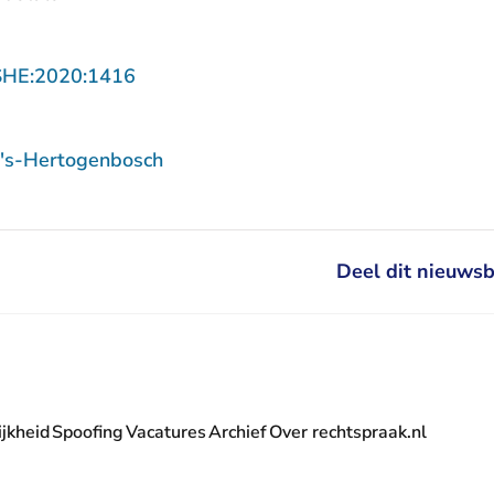
- U verlaat Rechtspraak.nl
SHE:2020:1416
 's-Hertogenbosch
Deel dit nieuwsb
jkheid
Spoofing
Vacatures
Archief
Over rechtspraak.nl
- U verlaat Rechtspraak.nl
 Rechtspraak.nl
t Rechtspraak.nl
rlaat Rechtspraak.nl
verlaat Rechtspraak.nl
 U verlaat Rechtspraak.nl
' nieuwsbrief - U verlaat Rechtspraak.nl