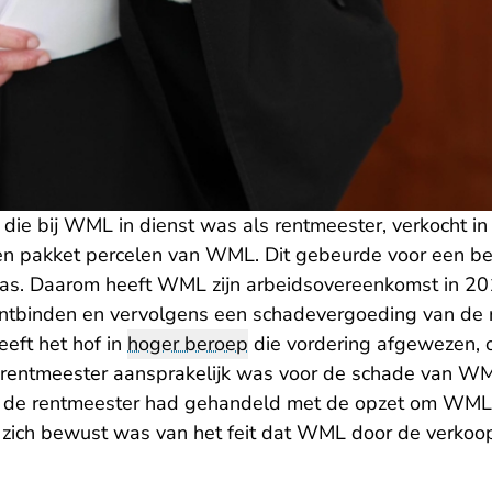
ie bij WML in dienst was als rentmeester, verkocht i
en pakket percelen van WML. Dit gebeurde voor een be
 was. Daarom heeft WML zijn arbeidsovereenkomst in 2
ntbinden en vervolgens een schadevergoeding van de 
eft het hof in
hoger beroep
die
vordering afgewezen
,
 rentmeester aansprakelijk was voor de schade van W
 de rentmeester had gehandeld met de opzet om WML
j zich bewust was van het feit dat WML door de verkoop