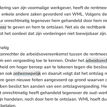
dering van zijn voormalige werkgever, heeft de rentmee
 enkele andere zaken gevorderd van WML. Volgens de
ur onrechtmatig tegenover hem gehandeld door hem ni
eer
te geven en hem te ontslaan. Net als de
rechtbank
t het oordeel dat zijn vorderingen niet toewijsbaar zijn.
matig
ntonrechter de arbeidsovereenkomst tussen de rentme
m een vergoeding toe te kennen. Onder het
arbeidsrec
kheid om hoger beroep aan te tekenen tegen die besliss
dan ook
onherroepelijk
en daaruit volgt dat het ontslag r
ure geen nieuwe feiten aangevoerd op grond waarvan d
en beslist ten aanzien van een ontslagvergoeding. Het
t onrechtmatig heeft gehandeld tegenover de oud-werk
ijn handelen, noch door hem te ontslaan. WML hoeft d
betalen.