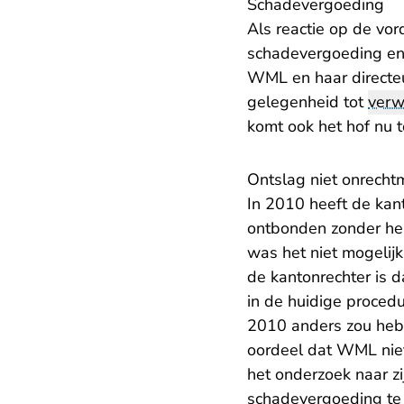
Schadevergoeding
Als reactie op de vor
schadevergoeding en
WML en haar directe
gelegenheid tot
verw
komt ook het hof nu to
Ontslag niet onrecht
In 2010 heeft de ka
ontbonden zonder he
was het niet mogelij
de kantonrechter is 
in de huidige proced
2010 anders zou hebb
oordeel dat WML nie
het onderzoek naar z
schadevergoeding te 