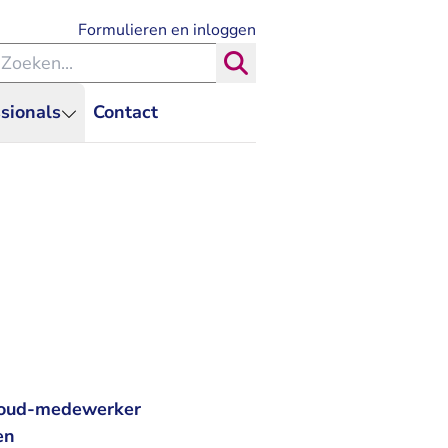
- U verlaat Rechtspraak.nl
Formulieren en inloggen
eken binnen de Rechtspraak
Zoeken
sionals
Contact
n oud-medewerker
en