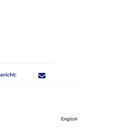
ericht:
Deel dit nieuwsbericht via X - U verlaat Rechtspraa
Deel dit nieuwsbericht via Facebook - U verlaat
Deel dit nieuwsbericht via e-mail
Deel dit nieuwsbericht via LinkedIn - U v
English