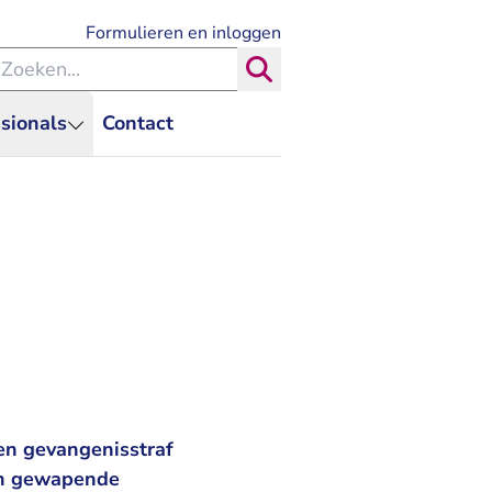
- U verlaat Rechtspraak.nl
Formulieren en inloggen
eken binnen de Rechtspraak
Zoeken
sionals
Contact
en gevangenisstraf
en gewapende