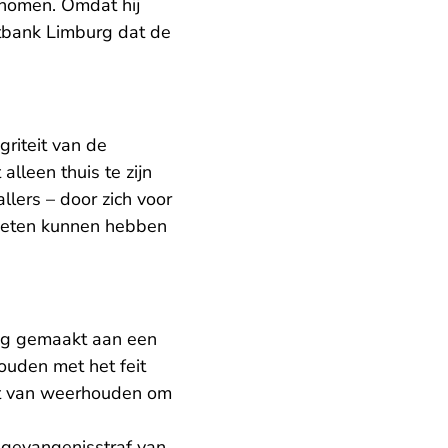
nomen. Omdat hij
- U verlaat Rechtspraak.nl
tbank Limburg
dat de
griteit van de
 alleen thuis te zijn
llers – door zich voor
moeten kunnen hebben
dig gemaakt aan een
ouden met het feit
iet van weerhouden om
n gevangenisstraf van