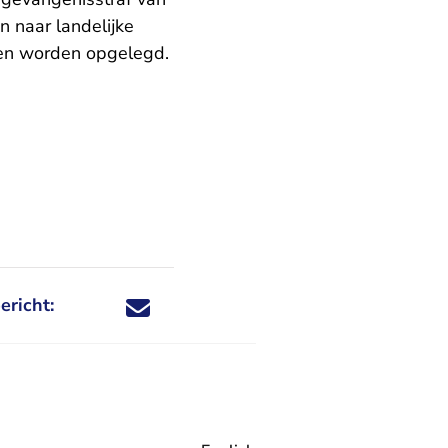
n naar landelijke
iten worden opgelegd.
ericht:
Deel dit nieuwsbericht via X - U verlaat Rechtspraa
Deel dit nieuwsbericht via Facebook - U verlaat
Deel dit nieuwsbericht via e-mail
Deel dit nieuwsbericht via LinkedIn - U v