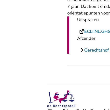
7 jaar. Dat komt omda
oriëntatiepunten voor
Uitspraken
ECLI:NL:GH
Afzender
Gerechtshof