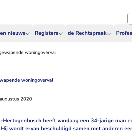
Zo
 en nieuws
Registers
de Rechtspraak
Profes
r gewapende woningoverval
gewapende woningoverval
 augustus 2020
’s-Hertogenbosch heeft vandaag een 34-jarige man e
. Hij wordt ervan beschuldigd samen met anderen e