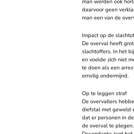
man werden ook horl
daarvoor geen verkla
man een van de overv
Impact op de slachtof
De overval heeft grot
slachtoffers. In het b
en voelde zich niet m
te doen als een arre
ernstig ondermijnd.
Op te leggen straf
De overvallers hebbe
diefstal met geweld e
dat er personen in d
de overval te plegen.
Desondanks legt het 