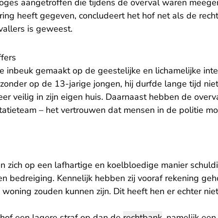
oges aangetroffen die tijdens de overval waren meege
ring heeft gegeven, concludeert het hof net als de
rech
allers is geweest.
fers
e inbeuk gemaakt op de geestelijke en lichamelijke inte
ijzonder op de 13-jarige jongen, hij durfde lange tijd niet
eer veilig in zijn eigen huis. Daarnaast hebben de overva
statieteam – het vertrouwen dat mensen in de politie 
n zich op een lafhartige en koelbloedige manier schul
n bedreiging. Kennelijk hebben zij vooraf rekening geh
e woning zouden kunnen zijn. Dit heeft hen er echter n
hof een lagere straf op dan de
rechtbank
, namelijk ee