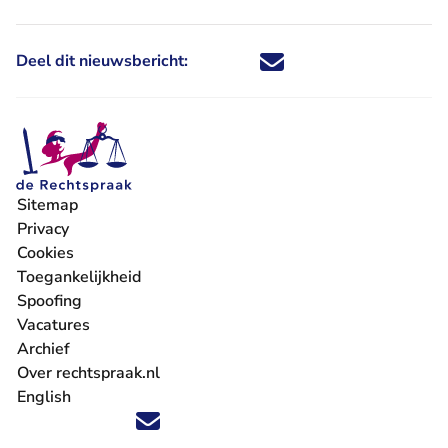
Deel dit nieuwsbericht:
Deel dit nieuwsbericht via X - U 
Deel dit nieuwsbericht via Fa
Deel dit nieuwsbericht via
Deel dit nieuwsbericht
Sitemap
Privacy
Cookies
Toegankelijkheid
Spoofing
Vacatures
- U verlaat Rechtspraak.nl
Archief
Over rechtspraak.nl
English
Volg ons op X (Twitter) - U verlaat Rechtspraak.nl
Volg ons op Facebook - U verlaat Rechtspraak.nl
Volg ons op Instagram - U verlaat Rechtspraak.nl
Volg ons op Youtube - U verlaat Rechtspraak.nl
Volg ons op LinkedIn - U verlaat Rechtspraak.n
'Blijf op de hoogte' nieuwsbrief - U verlaat