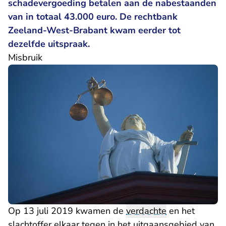
schadevergoeding betalen aan de nabestaanden
van in totaal 43.000 euro. De rechtbank
Zeeland-West-Brabant kwam eerder tot
dezelfde uitspraak.
Misbruik
Op 13 juli 2019 kwamen de
verdachte
en het
slachtoffer elkaar tegen in het uitgaansgebied van