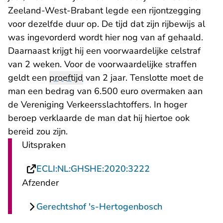
- U verlaat Rechtspraak.nl
Zeeland-West-Brabant
legde een rijontzegging
voor dezelfde duur op. De tijd dat zijn rijbewijs al
was ingevorderd wordt hier nog van af gehaald.
Daarnaast krijgt hij een voorwaardelijke celstraf
van 2 weken. Voor de voorwaardelijke straffen
geldt een
proeftijd
van 2 jaar. Tenslotte moet de
man een bedrag van 6.500 euro overmaken aan
de Vereniging Verkeersslachtoffers. In hoger
beroep verklaarde de man dat hij hiertoe ook
bereid zou zijn.
Uitspraken
- U verlaat Recht
ECLI:NL:GHSHE:2020:3222
Afzender
Gerechtshof 's-Hertogenbosch