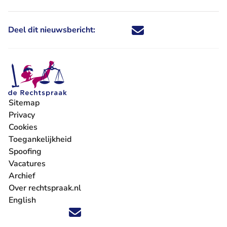
Deel dit nieuwsbericht:
Deel dit nieuwsbericht via X - U 
Deel dit nieuwsbericht via Fa
Deel dit nieuwsbericht via
Deel dit nieuwsbericht
Sitemap
Privacy
Cookies
Toegankelijkheid
Spoofing
Vacatures
- U verlaat Rechtspraak.nl
Archief
Over rechtspraak.nl
English
Volg ons op X (Twitter) - U verlaat Rechtspraak.nl
Volg ons op Facebook - U verlaat Rechtspraak.nl
Volg ons op Instagram - U verlaat Rechtspraak.nl
Volg ons op Youtube - U verlaat Rechtspraak.nl
Volg ons op LinkedIn - U verlaat Rechtspraak.n
'Blijf op de hoogte' nieuwsbrief - U verlaat