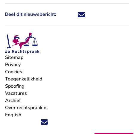
Deel dit nieuwsbericht:
Deel dit nieuwsbericht via X - U 
Deel dit nieuwsbericht via Fa
Deel dit nieuwsbericht via
Deel dit nieuwsbericht
Sitemap
Privacy
Cookies
Toegankelijkheid
Spoofing
Vacatures
- U verlaat Rechtspraak.nl
Archief
Over rechtspraak.nl
English
Volg ons op X (Twitter) - U verlaat Rechtspraak.nl
Volg ons op Facebook - U verlaat Rechtspraak.nl
Volg ons op Instagram - U verlaat Rechtspraak.nl
Volg ons op Youtube - U verlaat Rechtspraak.nl
Volg ons op LinkedIn - U verlaat Rechtspraak.n
'Blijf op de hoogte' nieuwsbrief - U verlaat