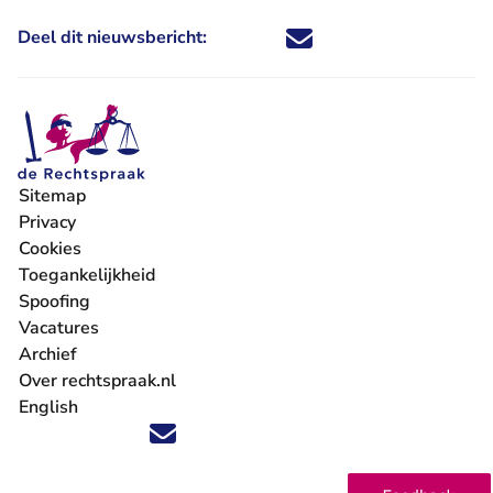
Deel dit nieuwsbericht:
Deel dit nieuwsbericht via X - U 
Deel dit nieuwsbericht via Fa
Deel dit nieuwsbericht via
Deel dit nieuwsbericht
Sitemap
Privacy
Cookies
Toegankelijkheid
Spoofing
Vacatures
- U verlaat Rechtspraak.nl
Archief
Over rechtspraak.nl
English
Volg ons op X (Twitter) - U verlaat Rechtspraak.nl
Volg ons op Facebook - U verlaat Rechtspraak.nl
Volg ons op Instagram - U verlaat Rechtspraak.nl
Volg ons op Youtube - U verlaat Rechtspraak.nl
Volg ons op LinkedIn - U verlaat Rechtspraak.n
'Blijf op de hoogte' nieuwsbrief - U verlaat