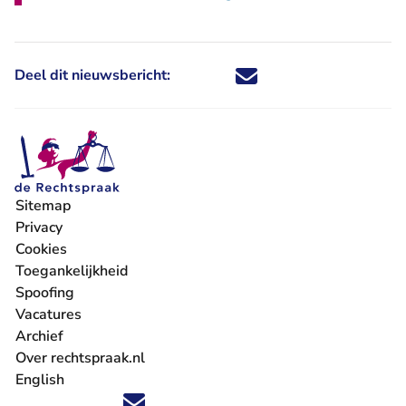
Deel dit nieuwsbericht:
Deel dit nieuwsbericht via X - U 
Deel dit nieuwsbericht via Fa
Deel dit nieuwsbericht via
Deel dit nieuwsbericht
Sitemap
Privacy
Cookies
Toegankelijkheid
Spoofing
Vacatures
- U verlaat Rechtspraak.nl
Archief
Over rechtspraak.nl
English
Volg ons op X (Twitter) - U verlaat Rechtspraak.nl
Volg ons op Facebook - U verlaat Rechtspraak.nl
Volg ons op Instagram - U verlaat Rechtspraak.nl
Volg ons op Youtube - U verlaat Rechtspraak.nl
Volg ons op LinkedIn - U verlaat Rechtspraak.n
'Blijf op de hoogte' nieuwsbrief - U verlaat