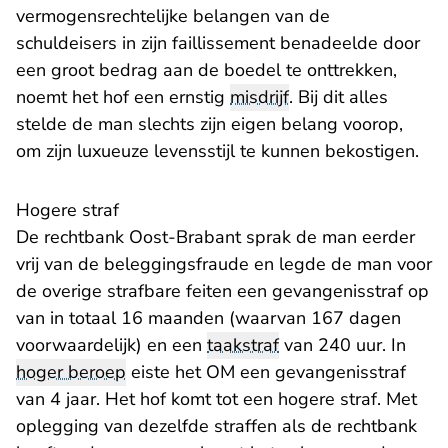
vermogensrechtelijke belangen van de
schuldeisers in zijn faillissement benadeelde door
een groot bedrag aan de boedel te onttrekken,
noemt het hof een ernstig
misdrijf
. Bij dit alles
stelde de man slechts zijn eigen belang voorop,
om zijn luxueuze levensstijl te kunnen bekostigen.
Hogere straf
De
rechtbank Oost-Brabant sprak de man eerder
- U verlaat Rechtspraak.nl
vrij
van de beleggingsfraude en legde de man voor
de overige strafbare feiten een gevangenisstraf op
van in totaal 16 maanden (waarvan 167 dagen
voorwaardelijk) en een
taakstraf
van 240 uur. In
hoger beroep
eiste het OM een gevangenisstraf
van 4 jaar. Het hof komt tot een hogere straf. Met
oplegging van dezelfde straffen als de rechtbank