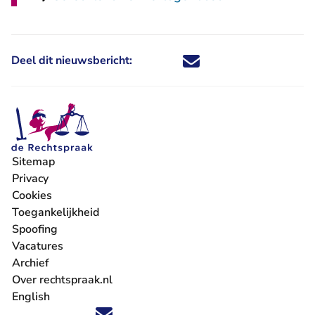
Deel dit nieuwsbericht:
Deel dit nieuwsbericht via X - U 
Deel dit nieuwsbericht via Fa
Deel dit nieuwsbericht via
Deel dit nieuwsbericht
Sitemap
Privacy
Cookies
Toegankelijkheid
Spoofing
Vacatures
- U verlaat Rechtspraak.nl
Archief
Over rechtspraak.nl
English
Volg ons op X (Twitter) - U verlaat Rechtspraak.nl
Volg ons op Facebook - U verlaat Rechtspraak.nl
Volg ons op Instagram - U verlaat Rechtspraak.nl
Volg ons op Youtube - U verlaat Rechtspraak.nl
Volg ons op LinkedIn - U verlaat Rechtspraak.n
'Blijf op de hoogte' nieuwsbrief - U verlaat