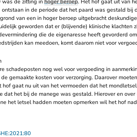
was de zitting in
hoger beroep
. Het hof gaat uit van 
 ontstaan in de periode dat het paard was gestald bij 
p grond van een in hoger beroep uitgebracht deskundige
idelijk geworden dat er (blijvende) klinische klachten z
evermindering die de eigenaresse heeft gevorderd omd
dstrijden kan meedoen, komt daarom niet voor vergoed
n
re schadeposten nog wel voor vergoeding in aanmerki
n de gemaakte kosten voor verzorging. Daarover moeten 
t hof gaat nu uit van het vermoeden dat het mondletsel
de dat het bij de manege was gestald. Hierover en over
e het letsel hadden moeten opmerken wil het hof nade
- U verlaat Rechtspraak.nl
SHE:2021:80