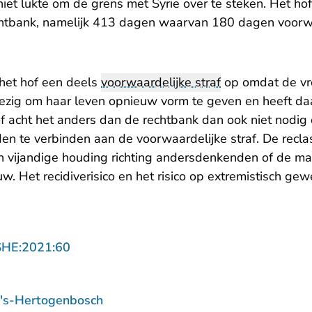
et lukte om de grens met Syrië over te steken. Het hof
echtbank, namelijk 413 dagen waarvan 180 dagen voorwa
het hof een deels
voorwaardelijke straf
op omdat de v
 bezig om haar leven opnieuw vorm te geven en heeft d
f acht het anders dan de rechtbank dan ook niet nodig 
en te verbinden aan de voorwaardelijke straf. De recla
n vijandige houding richting andersdenkenden of de ma
w. Het recidiverisico en het risico op extremistisch ge
- U verlaat Rechtspraak.nl
SHE:2021:60
 's-Hertogenbosch