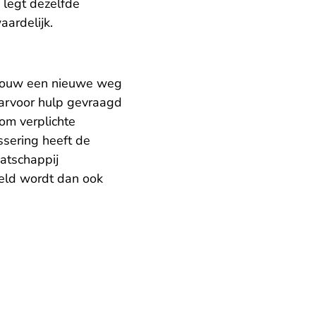
 legt dezelfde
ardelijk.
rouw een nieuwe weg
aarvoor hulp gevraagd
om verplichte
ssering heeft de
atschappij
weld wordt dan ook