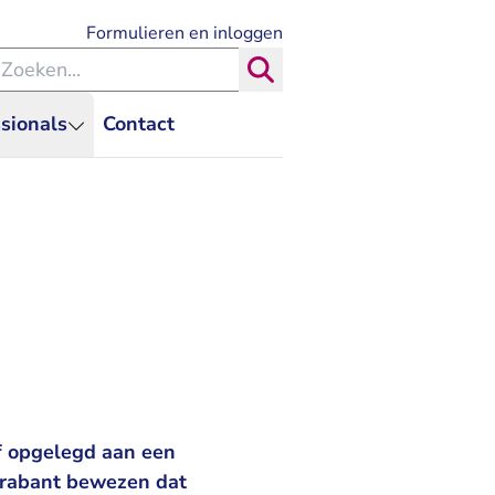
- U verlaat Rechtspraak.nl
Formulieren en inloggen
eken binnen de Rechtspraak
Zoeken
sionals
Contact
f opgelegd aan een
-Brabant bewezen dat