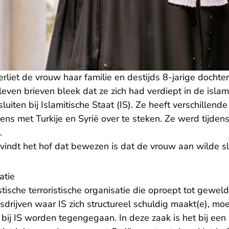
liet de vrouw haar familie en destijds 8-jarige dochter
bleven brieven bleek dat ze zich had verdiept in de islam
luiten bij Islamitische Staat (IS). Ze heeft verschillend
s met Turkije en Syrië over te steken. Ze werd tijdens
.
vindt het hof dat bewezen is dat de vrouw aan wilde slu
atie
fistische terroristische organisatie die oproept tot gewe
sdrijven waar IS zich structureel schuldig maakt(e), m
 bij IS worden tegengegaan. In deze zaak is het bij ee