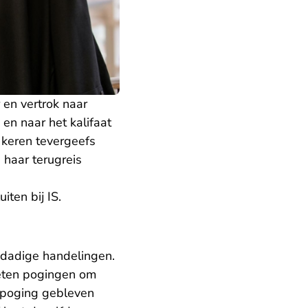
 en vertrok naar
 en naar het kalifaat
e keren tevergeefs
 haar terugreis
iten bij IS.
lddadige handelingen.
oeten pogingen om
n poging gebleven