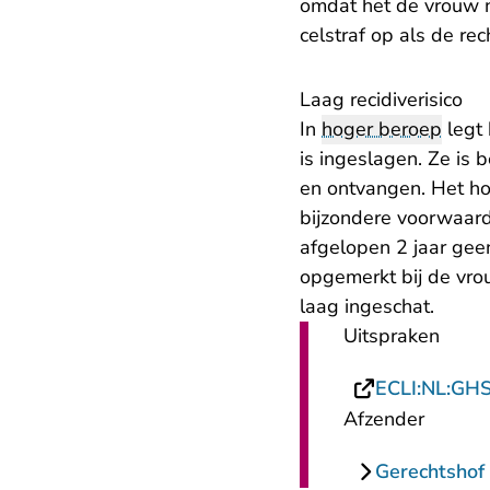
omdat het de vrouw ni
celstraf op als de r
Laag recidiverisico
In
hoger beroep
legt 
is ingeslagen. Ze is
en ontvangen. Het ho
bijzondere voorwaard
afgelopen 2 jaar gee
opgemerkt bij de vrou
laag ingeschat.
Uitspraken
ECLI:NL:GH
Afzender
Gerechtshof