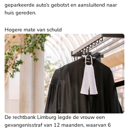
geparkeerde auto’s gebotst en aansluitend naar
huis gereden.
Hogere mate van schuld
- U verlaat Rechtspraak.nl
De
rechtbank Limburg
legde de vrouw een
gevangenisstraf van 12 maanden, waarvan 6