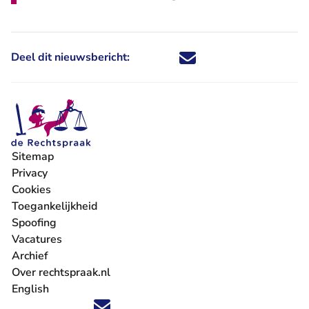
Deel dit nieuwsbericht:
Deel dit nieuwsbericht via X - U 
Deel dit nieuwsbericht via Fa
Deel dit nieuwsbericht via
Deel dit nieuwsbericht
Sitemap
Privacy
Cookies
Toegankelijkheid
Spoofing
Vacatures
- U verlaat Rechtspraak.nl
Archief
Over rechtspraak.nl
English
Volg ons op X (Twitter) - U verlaat Rechtspraak.nl
Volg ons op Facebook - U verlaat Rechtspraak.nl
Volg ons op Instagram - U verlaat Rechtspraak.nl
Volg ons op Youtube - U verlaat Rechtspraak.nl
Volg ons op LinkedIn - U verlaat Rechtspraak.n
'Blijf op de hoogte' nieuwsbrief - U verlaat