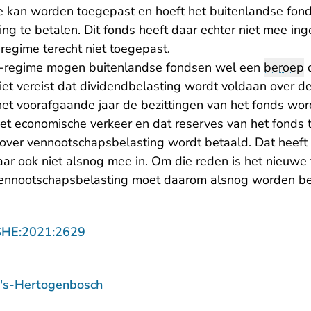
me kan worden toegepast en hoeft het buitenlandse fon
ng te betalen. Dit fonds heeft daar echter niet mee in
-regime terecht niet toegepast.
i-regime mogen buitenlandse fondsen wel een
beroep
d
iet vereist dat dividendbelasting wordt voldaan over d
n het voorafgaande jaar de bezittingen van het fonds 
et economische verkeer en dat reserves van het fonds 
over vennootschapsbelasting wordt betaald. Dat heeft 
ar ook niet alsnog mee in. Om die reden is het nieuwe 
vennootschapsbelasting moet daarom alsnog worden be
- U verlaat Rechtspraak.nl
SHE:2021:2629
 's-Hertogenbosch