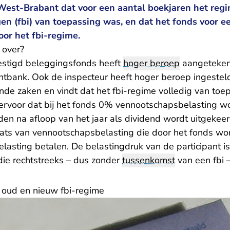
est-Brabant dat voor een aantal boekjaren het regim
en (fbi) van toepassing was, en dat het fonds voor ee
or het fbi-regime.
 over?
estigd beleggingsfonds heeft
hoger beroep
aangeteken
htbank. Ook de inspecteur heeft hoger beroep ingesteld
de zaken en vindt dat het fbi-regime volledig van toep
 ervoor dat bij het fonds 0% vennootschapsbelasting w
en na afloop van het jaar als dividend wordt uitgeke
laats van vennootschapsbelasting die door het fonds wo
elasting betalen. De belastingdruk van de participant i
die rechtstreeks – dus zonder
tussenkomst
van een fbi –
 oud en nieuw fbi-regime