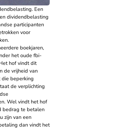
dendbelasting. Een
een dividendbelasting
andse participanten
etrokken voor
ken.
meerdere boekjaren,
nder het oude fbi-
et hof vindt dit
 de vrijheid van
t die beperking
aat de verplichting
ndse
n. Wel vindt het hof
d bedrag te betalen
u zijn van een
etaling dan vindt het