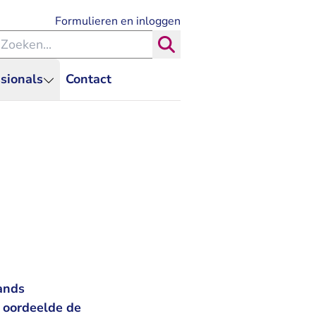
- U verlaat Rechtspraak.nl
Formulieren en inloggen
eken binnen de Rechtspraak
Zoeken
sionals
Contact
ands
 oordeelde de