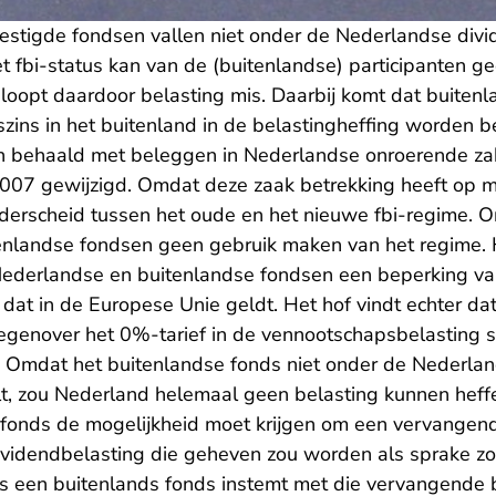
vestigde fondsen vallen niet onder de Nederlandse divi
t fbi-status kan van de (buitenlandse) participanten g
loopt daardoor belasting mis. Daarbij komt dat buitenl
szins in het buitenland in de belastingheffing worden b
en behaald met beleggen in Nederlandse onroerende za
 2007 gewijzigd. Omdat deze zaak betrekking heeft op 
derscheid tussen het oude en het nieuwe fbi-regime. O
nlandse fondsen geen gebruik maken van het regime. H
ederlandse en buitenlandse fondsen een beperking van
 dat in de Europese Unie geldt. Het hof vindt echter da
Tegenover het 0%-tarief in de vennootschapsbelasting st
n. Omdat het buitenlandse fonds niet onder de Nederla
lt, zou Nederland helemaal geen belasting kunnen heffe
 fonds de mogelijkheid moet krijgen om een vervangen
dividendbelasting die geheven zou worden als sprake zo
s een buitenlands fonds instemt met die vervangende b