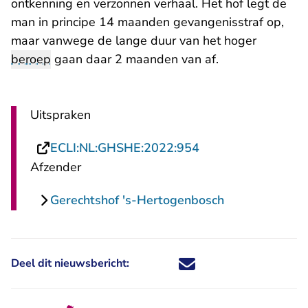
ontkenning en verzonnen verhaal. Het hof legt de
man in principe 14 maanden gevangenisstraf op,
maar vanwege de lange duur van het hoger
beroep
gaan daar 2 maanden van af.
Uitspraken
- U verlaat Rechts
ECLI:NL:GHSHE:2022:954
Afzender
Gerechtshof 's-Hertogenbosch
Deel dit nieuwsbericht:
Deel dit nieuwsbericht via X - U 
Deel dit nieuwsbericht via Fa
Deel dit nieuwsbericht via
Deel dit nieuwsbericht