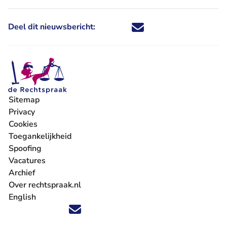
Deel dit nieuwsbericht:
Deel dit nieuwsbericht via X - U 
Deel dit nieuwsbericht via Fa
Deel dit nieuwsbericht via
Deel dit nieuwsbericht
Sitemap
Privacy
Cookies
Toegankelijkheid
Spoofing
Vacatures
- U verlaat Rechtspraak.nl
Archief
Over rechtspraak.nl
English
Volg ons op X (Twitter) - U verlaat Rechtspraak.nl
Volg ons op Facebook - U verlaat Rechtspraak.nl
Volg ons op Instagram - U verlaat Rechtspraak.nl
Volg ons op Youtube - U verlaat Rechtspraak.nl
Volg ons op LinkedIn - U verlaat Rechtspraak.n
'Blijf op de hoogte' nieuwsbrief - U verlaat