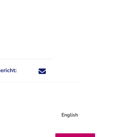
ericht:
Deel dit nieuwsbericht via X - U verlaat Rechtspraa
Deel dit nieuwsbericht via Facebook - U verlaat
Deel dit nieuwsbericht via e-mail
Deel dit nieuwsbericht via LinkedIn - U v
English