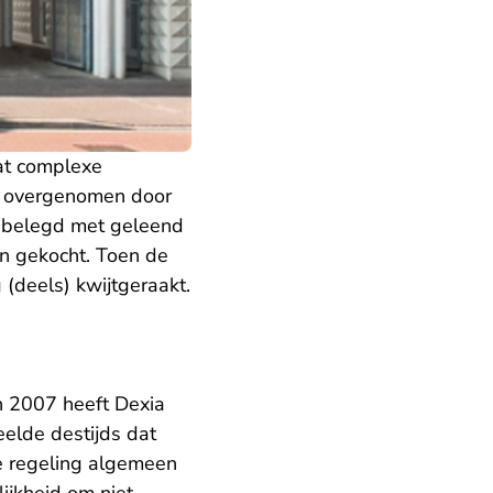
at complexe
is overgenomen door
d belegd met geleend
n gekocht. Toen de
 (deels) kwijtgeraakt.
n 2007 heeft Dexia
eelde destijds dat
e regeling algemeen