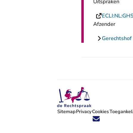
Uitspraken
ECLI:NL:GH
Afzender
Gerechtshof
Sitemap
Privacy
Cookies
Toegankeli
Volg ons op X (Twitter) - U verlaat
Volg ons op Facebook - U verlaa
Volg ons op Instagram - U ve
Volg ons op Youtube - U 
Volg ons op LinkedIn -
'Blijf op de hoogte