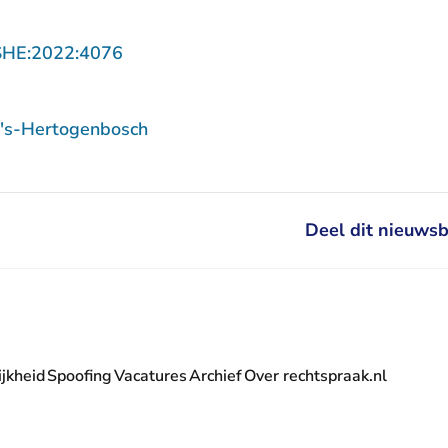
- U verlaat Rechtspraak.nl
SHE:2022:4076
 's-Hertogenbosch
Deel dit nieuwsb
jkheid
Spoofing
Vacatures
Archief
Over rechtspraak.nl
- U verlaat Rechtspraak.nl
 Rechtspraak.nl
t Rechtspraak.nl
rlaat Rechtspraak.nl
verlaat Rechtspraak.nl
 U verlaat Rechtspraak.nl
' nieuwsbrief - U verlaat Rechtspraak.nl