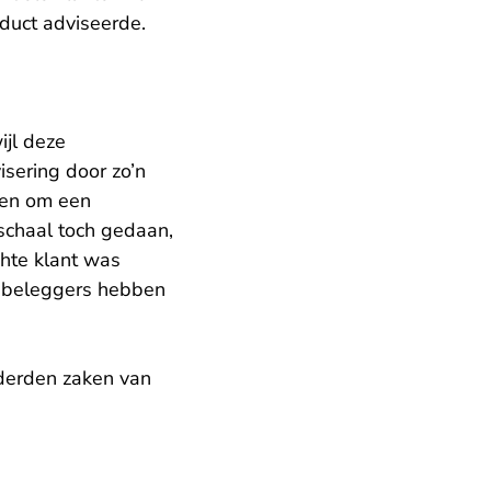
duct adviseerde.
ijl deze
sering door zo’n
den om een
 schaal toch gedaan,
chte klant was
e beleggers hebben
derden zaken van