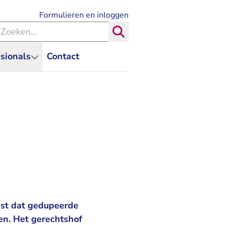
- U verlaat Rechtspraak.nl
Formulieren en inloggen
eken binnen de Rechtspraak
Zoeken
sionals
Contact
ist dat gedupeerde
en. Het gerechtshof