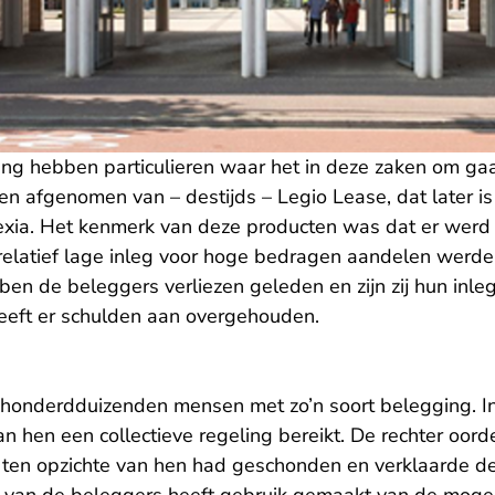
ng hebben particulieren waar het in deze zaken om ga
en afgenomen van – destijds – Legio Lease, dat later 
exia. Het kenmerk van deze producten was dat er wer
relatief lage inleg voor hoge bedragen aandelen werde
n de beleggers verliezen geleden en zijn zij hun inleg
eeft er schulden aan overgehouden.
m honderdduizenden mensen met zo’n soort belegging. I
n hen een collectieve regeling bereikt. De rechter oord
t ten opzichte van hen had geschonden en verklaarde d