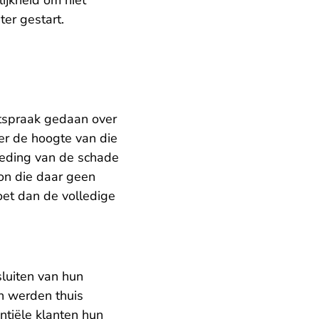
ijkheid om niet
ter gestart.
itspraak gedaan over
er de hoogte van die
oeding van de schade
oon die daar geen
oet dan de volledige
sluiten van hun
n werden thuis
ntiële klanten hun