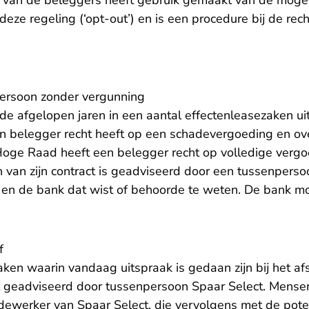
 van de beleggers heeft gebruik gemaakt van de mogel
eze regeling (‘opt-out’) en is een procedure bij de rech
ersoon zonder vergunning
de afgelopen jaren in een aantal effectenleasezaken u
 belegger recht heeft op een schadevergoeding en ov
oge Raad heeft een belegger recht op volledige verg
an van zijn contract is geadviseerd door een tussenpers
 en de bank dat wist of behoorde te weten. De bank m
f
ken waarin vandaag uitspraak is gedaan zijn bij het af
t geadviseerd door tussenpersoon Spaar Select. Mense
ewerker van Spaar Select, die vervolgens met de pote