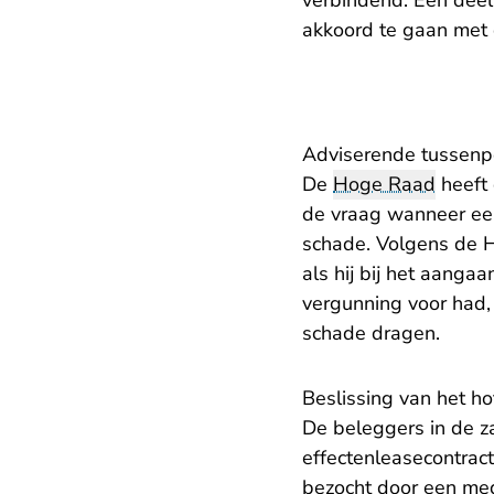
verbindend. Een deel
akkoord te gaan met d
Adviserende tussenp
De
Hoge Raad
heeft 
de vraag wanneer een
schade. Volgens de H
als hij bij het aanga
vergunning voor had,
schade dragen.
Beslissing van het ho
De beleggers in de za
effectenleasecontrac
bezocht door een med