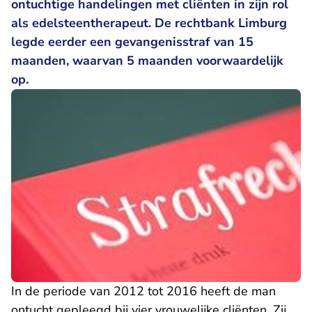
ontuchtige handelingen met cliënten in zijn rol
- U 
als edelsteentherapeut. De
rechtbank Limburg
legde eerder een gevangenisstraf van 15
maanden, waarvan 5 maanden voorwaardelijk
op.
In de periode van 2012 tot 2016 heeft de man
ontucht gepleegd bij vier vrouwelijke cliënten. Zij