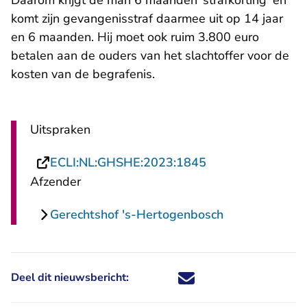
Daarom krijgt de man 6 maanden ‘strafkorting’ en
komt zijn gevangenisstraf daarmee uit op 14 jaar
en 6 maanden. Hij moet ook ruim 3.800 euro
betalen aan de ouders van het slachtoffer voor de
kosten van de begrafenis.
Uitspraken
- U verlaat Recht
ECLI:NL:GHSHE:2023:1845
Afzender
Gerechtshof 's-Hertogenbosch
Deel dit nieuwsbericht:
Deel dit nieuwsbericht via X - U 
Deel dit nieuwsbericht via Fa
Deel dit nieuwsbericht via
Deel dit nieuwsbericht