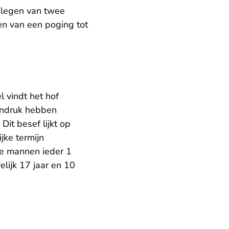
plegen van twee
en van een poging tot
el vindt het hof
 indruk hebben
it besef lijkt op
jke termijn
de mannen ieder 1
elijk 17 jaar en 10