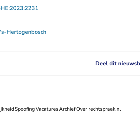
- U verlaat Rechtspraak.nl
SHE:2023:2231
 's-Hertogenbosch
Deel dit nieuwsb
jkheid
Spoofing
Vacatures
Archief
Over rechtspraak.nl
- U verlaat Rechtspraak.nl
 Rechtspraak.nl
t Rechtspraak.nl
rlaat Rechtspraak.nl
verlaat Rechtspraak.nl
 U verlaat Rechtspraak.nl
' nieuwsbrief - U verlaat Rechtspraak.nl