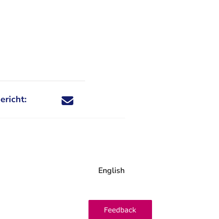
ericht:
Deel dit nieuwsbericht via X - U verlaat Rechtspraa
Deel dit nieuwsbericht via Facebook - U verlaat
Deel dit nieuwsbericht via e-mail
Deel dit nieuwsbericht via LinkedIn - U v
English