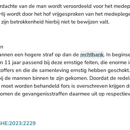
rdachte van de man wordt veroordeeld voor het mede
Hij wordt door het hof vrijgesproken van het medepleg
zijn betrokkenheid hierbij niet te bewijzen valt.
en
annen een hogere straf op dan de
rechtbank
. In begins
en 11 jaar passend bij deze ernstige feiten, die enorme
ffers en die de samenleving ernstig hebben geschokt. D
j de mannen binnen te zijn gekomen. Doordat de redeli
moet worden behandeld fors is overschreven krijgen 
n komen de gevangenisstraffen daarmee uit op respectiev
- U verlaat Rechtspraak.nl
SHE:2023:2229