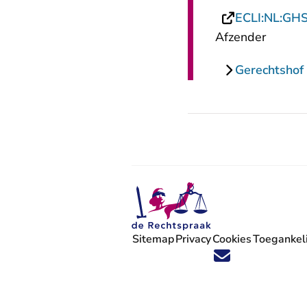
ECLI:NL:GH
Afzender
Gerechtshof
Sitemap
Privacy
Cookies
Toegankeli
Volg ons op X (Twitter) - U verlaat
Volg ons op Facebook - U verlaa
Volg ons op Instagram - U ve
Volg ons op Youtube - U 
Volg ons op LinkedIn -
'Blijf op de hoogte