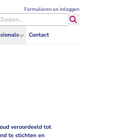
- U verlaat Rechtspraak.nl
Formulieren en inloggen
eken binnen de Rechtspraak
Zoeken
sionals
Contact
oud veroordeeld tot
nd te stichten en