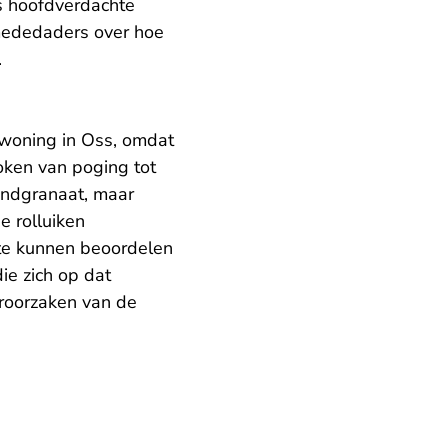
s hoofdverdachte
 mededaders over hoe
.
 woning in Oss, omdat
oken van poging tot
andgranaat, maar
e rolluiken
 te kunnen beoordelen
ie zich op dat
roorzaken van de