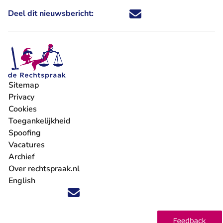
Deel dit nieuwsbericht:
Deel dit nieuwsbericht via X - U 
Deel dit nieuwsbericht via Fa
Deel dit nieuwsbericht via
Deel dit nieuwsbericht
Sitemap
Privacy
Cookies
Toegankelijkheid
Spoofing
Vacatures
- U verlaat Rechtspraak.nl
Archief
Over rechtspraak.nl
English
Volg ons op X (Twitter) - U verlaat Rechtspraak.nl
Volg ons op Facebook - U verlaat Rechtspraak.nl
Volg ons op Instagram - U verlaat Rechtspraak.nl
Volg ons op Youtube - U verlaat Rechtspraak.nl
Volg ons op LinkedIn - U verlaat Rechtspraak.n
'Blijf op de hoogte' nieuwsbrief - U verlaat