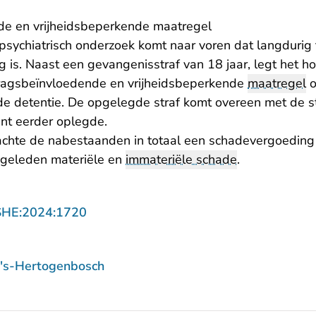
e en vrijheidsbeperkende maatregel
psychiatrisch onderzoek komt naar voren dat langdurig 
 is. Naast een gevangenisstraf van 18 jaar, legt het h
agsbeïnvloedende en vrijheidsbeperkende
maatregel
o
 de detentie. De opgelegde straf komt overeen met de s
- U verlaat Rechtspraak.nl
nt
eerder oplegde.
chte de nabestaanden in totaal een schadevergoeding
 geleden materiële en
immateriële schade
.
- U verlaat Rechtspraak.nl
SHE:2024:1720
 's-Hertogenbosch