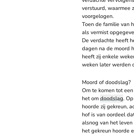
verdachte vervolgens
verstuurd, waarmee z
voorgelogen.
Toen de familie van h
als vermist opgegeve
De verdachte heeft he
dagen na de moord he
heeft zij enkele weke
weken later werden 
Moord of doodslag?
Om te komen tot een 
het om
doodslag
. Op
hoorde zij gekreun, a
hof is van oordeel da
alsnog van het leven 
het gekreun hoorde en