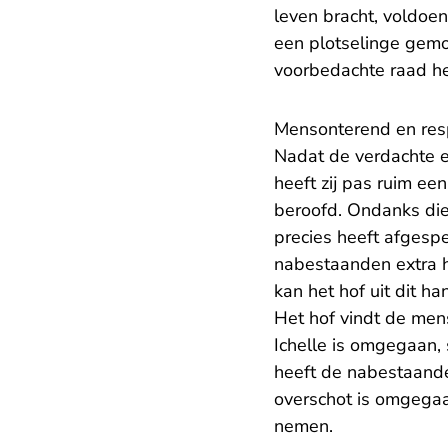
leven bracht, voldoen
een plotselinge gemo
voorbedachte raad h
Mensonterend en res
Nadat de verdachte ee
heeft zij pas ruim ee
beroofd. Ondanks die 
precies heeft afgesp
nabestaanden extra h
kan het hof uit dit h
Het hof vindt de men
Ichelle is omgegaan,
heeft de nabestaanden
overschot is omgegaa
nemen.