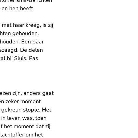
htoffer sms-berichten
 en hen heeft
et haar kreeg, is zij
chten gehouden.
gehouden. Een paar
gezaagd. De delen
l bij Sluis. Pas
zen zijn, anders gaat
en zeker moment
t gekreun stopte. Het
 in leven was, toen
f het moment dat zij
lachtoffer om het