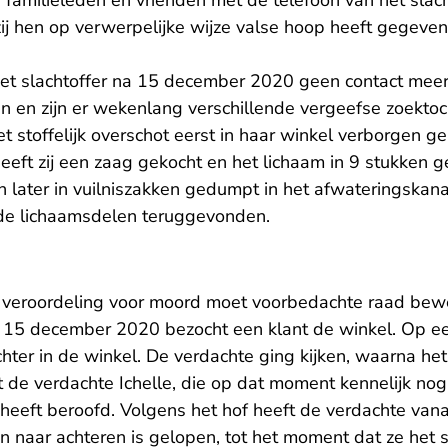
 familieleden en vrienden met de telefoon van het slac
ij hen op verwerpelijke wijze valse hoop heeft gegeven
et slachtoffer na 15 december 2020 geen contact meer m
n en zijn er wekenlang verschillende vergeefse zoekto
t stoffelijk overschot eerst in haar winkel verborgen 
eft zij een zaag gekocht en het lichaam in 9 stukken 
n later in vuilniszakken gedumpt in het afwateringskanaa
de lichaamsdelen teruggevonden.
veroordeling voor moord moet voorbedachte raad bewe
 15 december 2020 bezocht een klant de winkel. Op e
chter in de winkel. De verdachte ging kijken, waarna he
t de verdachte Ichelle, die op dat moment kennelijk nog
heeft beroofd. Volgens het hof heeft de verdachte vana
 naar achteren is gelopen, tot het moment dat ze het s