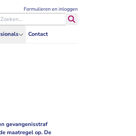
- U verlaat Rechtspraak.nl
Formulieren en inloggen
eken binnen de Rechtspraak
Zoeken
sionals
Contact
en gevangenisstraf
nde maatregel op. De