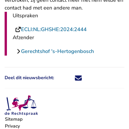
verbroken, zij geen contact meer met hem wilde en
contact had met een andere man.
Uitspraken
- U verlaat Recht
ECLI:NL:GHSHE:2024:2444
Afzender
Gerechtshof 's-Hertogenbosch
Deel dit nieuwsbericht:
Deel dit nieuwsbericht via X - U 
Deel dit nieuwsbericht via Fa
Deel dit nieuwsbericht via
Deel dit nieuwsbericht
Sitemap
Privacy