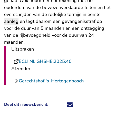
gehad. Ook houdt het hof rekening met de
ouderdom van de bewezenverklaarde feiten en het
overschrijden van de redelijke termijn in eerste
aanleg
en legt daarom een gevangenisstraf op
voor de duur van 5 maanden en een ontzegging
van de rijbevoegdheid voor de duur van 24
maanden.
Uitspraken
- U verlaat Rechtspr
ECLI:NL:GHSHE:2025:40
Afzender
Gerechtshof 's-Hertogenbosch
Deel dit nieuwsbericht:
Deel dit nieuwsbericht via X - U 
Deel dit nieuwsbericht via Fa
Deel dit nieuwsbericht via
Deel dit nieuwsbericht