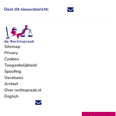
Deel dit nieuwsbericht:
Deel dit nieuwsbericht via X - U 
Deel dit nieuwsbericht via Fa
Deel dit nieuwsbericht via
Deel dit nieuwsbericht
Sitemap
Privacy
Cookies
Toegankelijkheid
Spoofing
Vacatures
- U verlaat Rechtspraak.nl
Archief
Over rechtspraak.nl
English
Volg ons op X (Twitter) - U verlaat Rechtspraak.nl
Volg ons op Facebook - U verlaat Rechtspraak.nl
Volg ons op Instagram - U verlaat Rechtspraak.nl
Volg ons op Youtube - U verlaat Rechtspraak.nl
Volg ons op LinkedIn - U verlaat Rechtspraak.n
'Blijf op de hoogte' nieuwsbrief - U verlaat