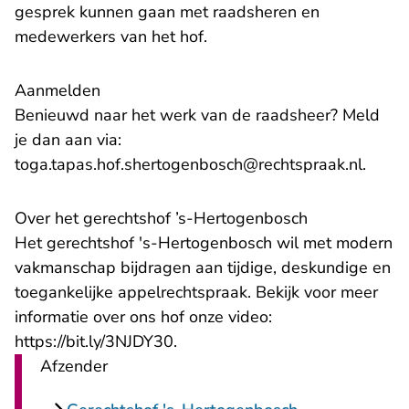
gesprek kunnen gaan met raadsheren en
medewerkers van het hof.
Aanmelden
Benieuwd naar het werk van de raadsheer? Meld
je dan aan via:
- U ve
toga.tapas.hof.shertogenbosch@rechtspraak.nl
.
Over het gerechtshof ’s-Hertogenbosch
Het gerechtshof 's-Hertogenbosch wil met modern
vakmanschap bijdragen aan tijdige, deskundige en
toegankelijke appelrechtspraak. Bekijk voor meer
informatie over ons hof onze video:
- U verlaat Rechtspraak.nl, ope
https://bit.ly/3NJDY30
.
Afzender