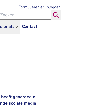
- U verlaat Rechtspraak.nl
Formulieren en inloggen
eken binnen de Rechtspraak
Zoeken
sionals
Contact
t heeft geoordeeld
ende sociale media