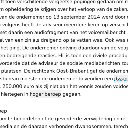
eft toen verschillende vergeefse pogingen gedaan om 
m opheldering te krijgen over het verloop van de zaken
t van de ondernemer op 13 september 2024 werd door d
rvolgens heeft de adviseur meerdere keren op verschil
met daarin een audiofragment van het voicemailbericht,
l van een zin als dreigend op te vatten was. Ook was u
e het ging. De ondernemer ontving daardoor van de volg
n bedreigende reacties. Hij is toen een civiele procedur
j vorderde dat de adviseur de sociale mediaberichten zo
- U verlaat Recht
ou plaatsen. De
rechtbank Oost-Brabant
gaf de onderneme
iesbureau moesten de ondernemer bovendien een
dwan
 250.000 euro als zij niet aan het vonnis zouden voldo
 hiertegen in
hoger beroep
gegaan.
oep
om te beoordelen of de gevorderde verwijdering en rect
e media en de daaraan verbonden dwangsommen, terech