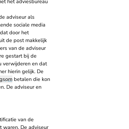
met het adviesbureau
.
e adviseur als
lende sociale media
 dat door het
it de post makkelijk
ers van de adviseur
e gestart bij de
u verwijderen en dat
spraak.nl
r hierin gelijk. De
gsom
betalen die kon
en. De adviseur en
ificatie van de
t waren. De adviseur