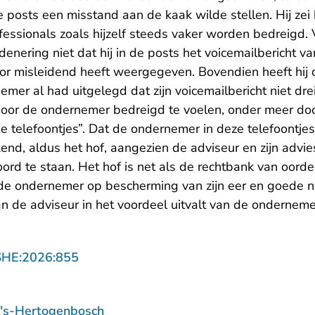
e posts een misstand aan de kaak wilde stellen. Hij ze
essionals zoals hijzelf steeds vaker worden bedreigd. 
denering niet dat hij in de posts het voicemailbericht 
or misleidend heeft weergegeven. Bovendien heeft hij 
emer al had uitgelegd dat zijn voicemailbericht niet d
 door de ondernemer bedreigd te voelen, onder meer do
 telefoontjes”. Dat de ondernemer in deze telefoontjes bl
end, aldus het hof, aangezien de adviseur en zijn advie
rd te staan. Het hof is net als de rechtbank van oord
 de ondernemer op bescherming van zijn eer en goede n
an de adviseur in het voordeel uitvalt van de ondernem
- U verlaat Rechtspraak.nl
SHE:2026:855
 's-Hertogenbosch