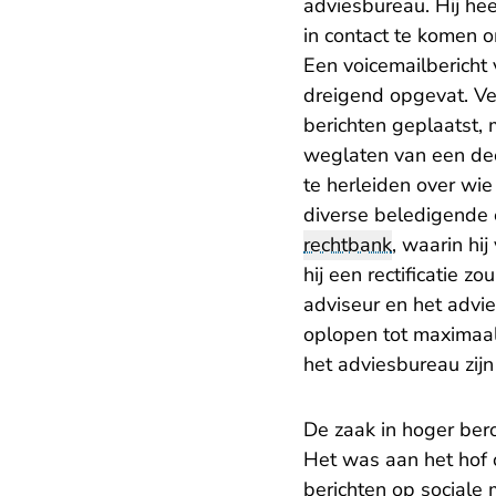
adviesbureau. Hij he
in contact te komen o
Een voicemailberich
dreigend opgevat. Ve
berichten geplaatst, 
weglaten van een dee
te herleiden over wi
diverse beledigende e
rechtbank
, waarin hi
hij een rectificatie z
adviseur en het adv
oplopen tot maximaal
het adviesbureau zijn
De zaak in hoger ber
Het was aan het hof 
berichten op social