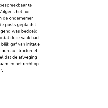
i bespreekbaar te
Volgens het hof
van de ondernemer
de posts geplaatst
reigend was bedoeld.
ordat deze vaak had
ijk gaf van irritatie
sbureau structureel
eel dat de afweging
aam en het recht op
er.