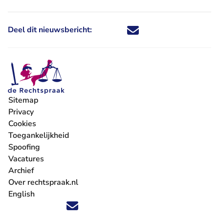
Deel dit nieuwsbericht:
Deel dit nieuwsbericht via X - U 
Deel dit nieuwsbericht via Fa
Deel dit nieuwsbericht via
Deel dit nieuwsbericht
Sitemap
Privacy
Cookies
Toegankelijkheid
Spoofing
Vacatures
- U verlaat Rechtspraak.nl
Archief
Over rechtspraak.nl
English
Volg ons op X (Twitter) - U verlaat Rechtspraak.nl
Volg ons op Facebook - U verlaat Rechtspraak.nl
Volg ons op Instagram - U verlaat Rechtspraak.nl
Volg ons op Youtube - U verlaat Rechtspraak.nl
Volg ons op LinkedIn - U verlaat Rechtspraak.n
'Blijf op de hoogte' nieuwsbrief - U verlaat