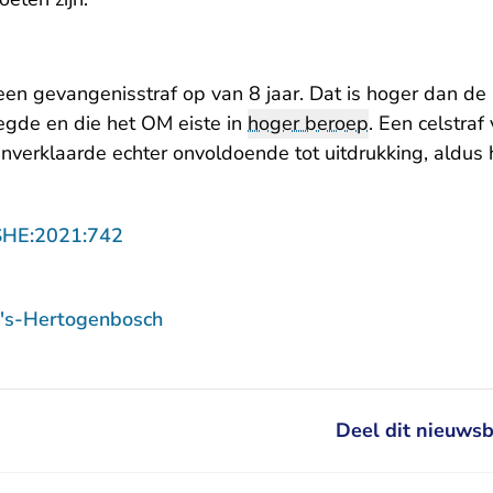
en gevangenisstraf op van 8 jaar. Dat is hoger dan de 6
 Rechtspraak.nl
egde en die het OM eiste in
hoger beroep
. Een celstraf
verklaarde echter onvoldoende tot uitdrukking, aldus h
- U verlaat Rechtspraak.nl
SHE:2021:742
 's-Hertogenbosch
Deel dit nieuwsb