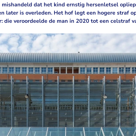
 mishandeld dat het kind ernstig hersenletsel opliep
 later is overleden. Het hof legt een hogere straf 
: die veroordeelde de man in 2020 tot een celstraf va