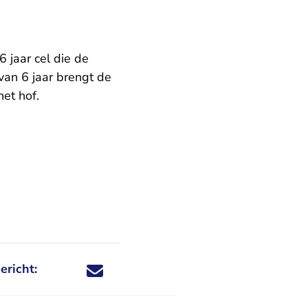
 jaar cel die de
 van 6 jaar brengt de
et hof.
ericht:
Deel dit nieuwsbericht via X - U verlaat Rechtspraa
Deel dit nieuwsbericht via Facebook - U verlaat
Deel dit nieuwsbericht via e-mail
Deel dit nieuwsbericht via LinkedIn - U v