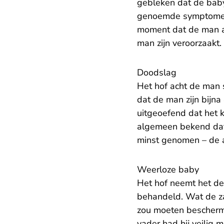
gebleken dat de baby
genoemde symptomen (
moment dat de man al
man zijn veroorzaakt.
Doodslag
Het hof acht de man
dat de man zijn bijn
uitgeoefend dat het k
algemeen bekend dat 
minst genomen – de a
Weerloze baby
Het hof neemt het de
behandeld. Wat de zaa
zou moeten beschermen,
vader had hij veilig m