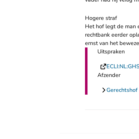
Hogere straf
Het hof legt de man e
- U verlaat
rechtbank
eerder opl
ernst van het bewezen
Uitspraken
ECLI:NL:GH
Afzender
Gerechtshof