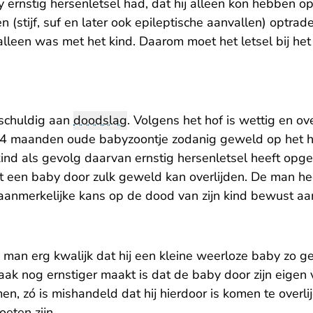
 ernstig hersenletsel had, dat hij alleen kon hebben o
stijf, suf en later ook epileptische aanvallen) optrad
leen was met het kind. Daarom moet het letsel bij het
 schuldig aan
doodslag
. Volgens het hof is wettig en 
a 4 maanden oude babyzoontje zodanig geweld op het h
ind als gevolg daarvan ernstig hersenletsel heeft opge
een baby door zulk geweld kan overlijden. De man hee
anmerkelijke kans op de dood van zijn kind bewust aan
 man erg kwalijk dat hij een kleine weerloze baby zo 
k nog ernstiger maakt is dat de baby door zijn eigen v
 zó is mishandeld dat hij hierdoor is komen te overlijde
oeten zijn.