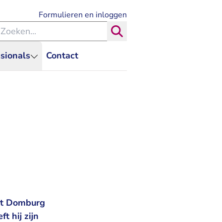
- U verlaat Rechtspraak.nl
Formulieren en inloggen
eken binnen de Rechtspraak
Zoeken
sionals
Contact
uit Domburg
t hij zijn