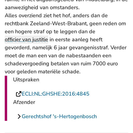
aanwezigheid van omstanders.
Alles overziend ziet het hof, anders dan de
- U verlaat Rechtsp
rechtbank Zeeland-West-Brabant
, geen reden om
een hogere straf op te leggen dan de
officier van justitie
in eerste aanleg heeft
gevorderd, namelijk 6 jaar gevangenisstraf. Verder
moet de man een van de nabestaanden een
schadevergoeding betalen van ruim 7000 euro
voor geleden materiële schade.
Uitspraken
- U verlaat Recht
ECLI:NL:GHSHE:2016:4845
Afzender
Gerechtshof 's-Hertogenbosch