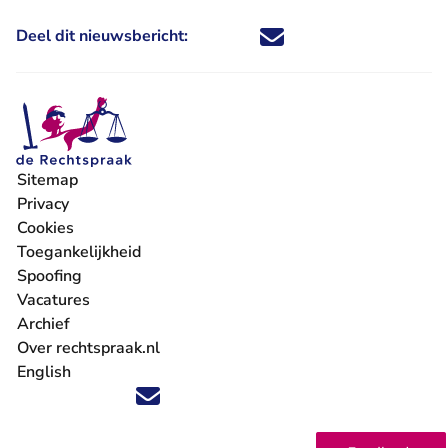
Deel dit nieuwsbericht:
Deel dit nieuwsbericht via X - U 
Deel dit nieuwsbericht via Fa
Deel dit nieuwsbericht via
Deel dit nieuwsbericht
Sitemap
Privacy
Cookies
Toegankelijkheid
Spoofing
Vacatures
- U verlaat Rechtspraak.nl
Archief
Over rechtspraak.nl
English
Volg ons op X (Twitter) - U verlaat Rechtspraak.nl
Volg ons op Facebook - U verlaat Rechtspraak.nl
Volg ons op Instagram - U verlaat Rechtspraak.nl
Volg ons op Youtube - U verlaat Rechtspraak.nl
Volg ons op LinkedIn - U verlaat Rechtspraak.n
'Blijf op de hoogte' nieuwsbrief - U verlaat