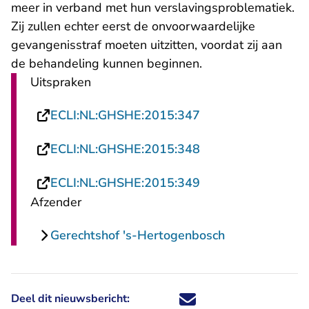
meer in verband met hun verslavingsproblematiek.
Zij zullen echter eerst de onvoorwaardelijke
gevangenisstraf moeten uitzitten, voordat zij aan
de behandeling kunnen beginnen.
Uitspraken
- U verlaat Rechts
ECLI:NL:GHSHE:2015:347
- U verlaat Rechts
ECLI:NL:GHSHE:2015:348
- U verlaat Rechts
ECLI:NL:GHSHE:2015:349
Afzender
Gerechtshof 's-Hertogenbosch
Deel dit nieuwsbericht:
Deel dit nieuwsbericht via X - U 
Deel dit nieuwsbericht via Fa
Deel dit nieuwsbericht via
Deel dit nieuwsbericht