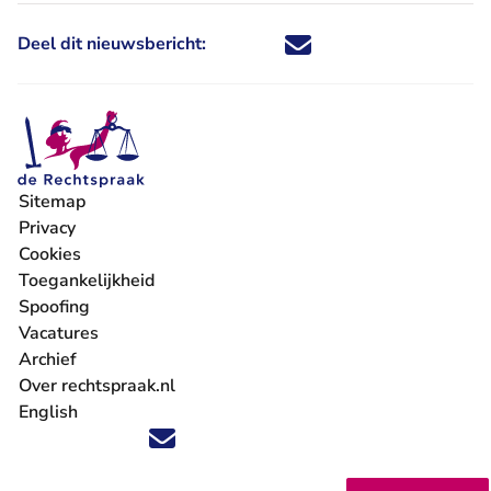
Deel dit nieuwsbericht:
Deel dit nieuwsbericht via X - U 
Deel dit nieuwsbericht via Fa
Deel dit nieuwsbericht via
Deel dit nieuwsbericht
Sitemap
Privacy
Cookies
Toegankelijkheid
Spoofing
Vacatures
- U verlaat Rechtspraak.nl
Archief
Over rechtspraak.nl
English
Volg ons op X (Twitter) - U verlaat Rechtspraak.nl
Volg ons op Facebook - U verlaat Rechtspraak.nl
Volg ons op Instagram - U verlaat Rechtspraak.nl
Volg ons op Youtube - U verlaat Rechtspraak.nl
Volg ons op LinkedIn - U verlaat Rechtspraak.n
'Blijf op de hoogte' nieuwsbrief - U verlaat