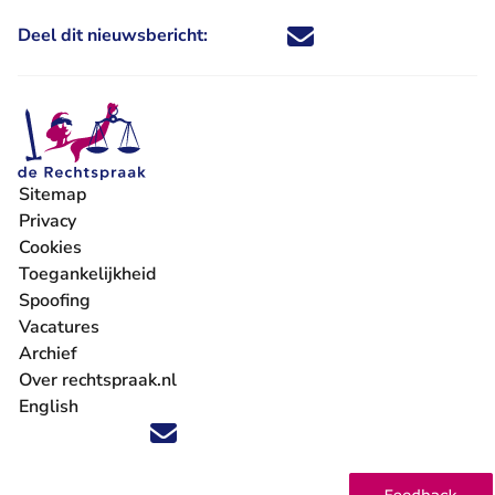
Deel dit nieuwsbericht:
Deel dit nieuwsbericht via X - U 
Deel dit nieuwsbericht via Fa
Deel dit nieuwsbericht via
Deel dit nieuwsbericht
Sitemap
Privacy
Cookies
Toegankelijkheid
Spoofing
Vacatures
- U verlaat Rechtspraak.nl
Archief
Over rechtspraak.nl
English
Volg ons op X (Twitter) - U verlaat Rechtspraak.nl
Volg ons op Facebook - U verlaat Rechtspraak.nl
Volg ons op Instagram - U verlaat Rechtspraak.nl
Volg ons op Youtube - U verlaat Rechtspraak.nl
Volg ons op LinkedIn - U verlaat Rechtspraak.n
'Blijf op de hoogte' nieuwsbrief - U verlaat