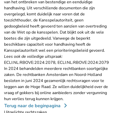
van het ontbreken van bestendige en eenduidige
handhaving. Uit verschillende documenten die zijn
overgelegd, komt duidelijk naar voren dat de
toezichthouder, de Kansspelautoriteit, geen
gedoogbeleid heeft gevoerd ten aanzien van overtreding
van de Wet op de kansspelen. Dat blijkt ook uit de vele
boetes die zijn uitgedeeld. Vanwege de beperkt
beschikbare capaciteit voor handhaving heeft de
Kansspelautoriteit wel een prioriteringsbeleid gevoerd.
Lees ook de volledige uitspraak:
- U verlaat Rechtspraak.nl
- 
ECLI:NL:RBOVE:2024:2078
,
ECLI:NL:RBOVE:2024:2079
In 2024 behandelden meerdere rechtbanken soortgelijke
zaken. De rechtbanken Amsterdam en Noord-Holland
besloten in juni 2024 gezamenlijk rechtsvragen voor te
leggen aan de Hoge Raad. Ze willen duidelijkheid over de
vraag of gokkers bij online aanbieders zonder vergunning
hun verlies terug kunnen krijgen.
Terug naar de beginpagina
Uitgelichte rechtszaken