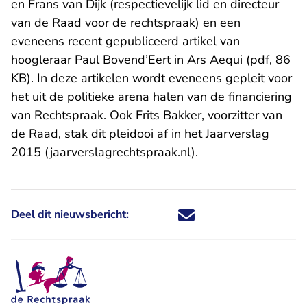
en Frans van Dijk (respectievelijk lid en directeur
van de Raad voor de rechtspraak) en een
eveneens recent gepubliceerd artikel van
hoogleraar Paul Bovend’Eert in
Ars Aequi (pdf, 86
KB)
. In deze artikelen wordt eveneens gepleit voor
het uit de politieke arena halen van de financiering
van Rechtspraak. Ook Frits Bakker, voorzitter van
de Raad, stak dit pleidooi af in het
Jaarverslag
- U verlaat Rechtspr
2015 (jaarverslagrechtspraak.nl)
.
Deel dit nieuwsbericht:
Deel dit nieuwsbericht via X - U 
Deel dit nieuwsbericht via Fa
Deel dit nieuwsbericht via
Deel dit nieuwsbericht