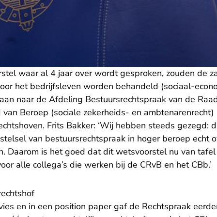
stel waar al 4 jaar over wordt gesproken, zouden de z
oor het bedrijfsleven worden behandeld (sociaal-econ
gaan naar de Afdeling Bestuursrechtspraak van de Raad
 van Beroep (sociale zekerheids- en ambtenarenrecht
chtshoven. Frits Bakker: ‘Wij hebben steeds gezegd: di
telsel van bestuursrechtspraak in hoger beroep echt ov
 Daarom is het goed dat dit wetsvoorstel nu van tafel 
oor alle collega’s die werken bij de CRvB en het CBb.’
rechtshof
vies
en in een
position paper
gaf de Rechtspraak eerder