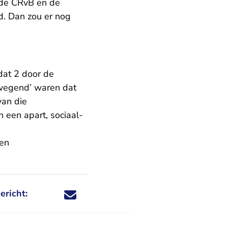
, de CRvB en de
. Dan zou er nog
dat 2 door de
wegend’ waren dat
van die
een apart, sociaal-
ken
ericht:
Deel dit nieuwsbericht via X - U verlaat Rechtspraa
Deel dit nieuwsbericht via Facebook - U verlaat
Deel dit nieuwsbericht via e-mail
Deel dit nieuwsbericht via LinkedIn - U v