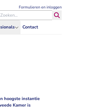
- U verlaat Rechtspraak.nl
Formulieren en inloggen
eken binnen de Rechtspraak
Zoeken
sionals
Contact
in hoogste instantie
Tweede Kamer is