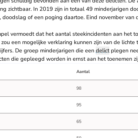
gen schuldig bevonden aan één van deze delicten. De a
ing zichtbaar. In 2019 zijn in totaal 49 minderjarigen do
doodslag of een poging daartoe. Eind november van di
el vermoedt dat het aantal steekincidenten aan het t
at zou een mogelijke verklaring kunnen zijn van de licht
jfers. De groep minderjarigen die een
delict
plegen neem
cten die gepleegd worden in ernst aan het toenemen zij
Aantal
98
95
65