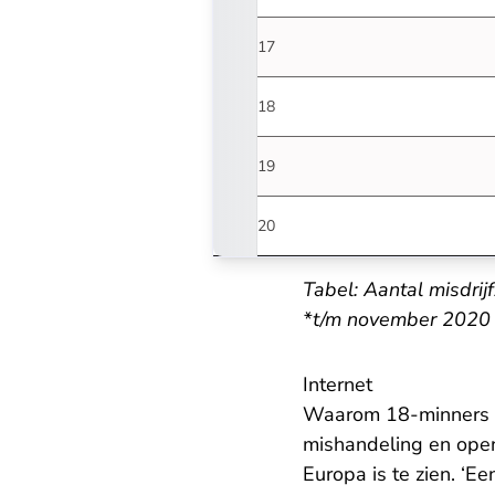
2017
2018
2019
2020
Tabel: Aantal misdrij
*t/m november 2020
Internet
Waarom 18-minners mi
mishandeling en openl
Europa is te zien. ‘E