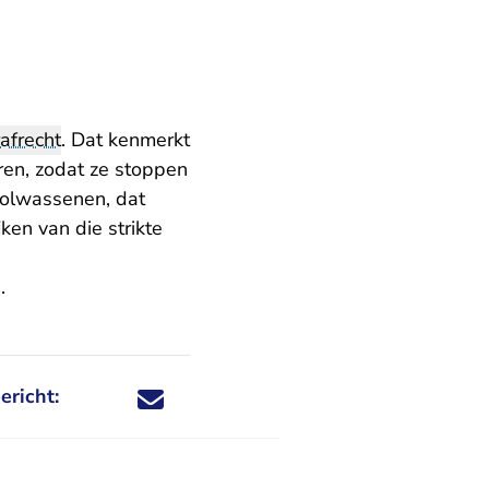
afrecht
. Dat kenmerkt
ren, zodat ze stoppen
 volwassenen, dat
ken van die strikte
a
.
ericht:
Deel dit nieuwsbericht via X - U verlaat Rechtspraa
Deel dit nieuwsbericht via Facebook - U verlaat
Deel dit nieuwsbericht via e-mail
Deel dit nieuwsbericht via LinkedIn - U v