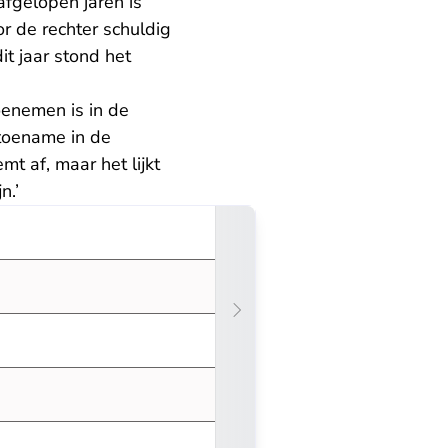
fgelopen jaren is
or de rechter schuldig
t jaar stond het
oenemen is in de
e toename in de
t af, maar het lijkt
n.’