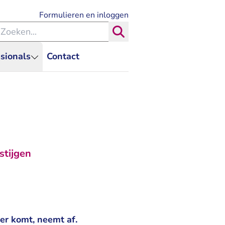
- U verlaat Rechtspraak.nl
Formulieren en inloggen
eken binnen de Rechtspraak
Zoeken
sionals
Contact
stijgen
ter komt, neemt af.