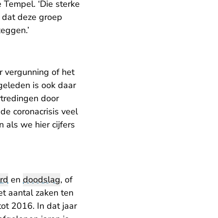
Tempel. ‘Die sterke
 dat deze groep
zeggen.’
r vergunning of het
geleden is ook daar
rtredingen door
de coronacrisis veel
als we hier cijfers
rd
en
doodslag
, of
et aantal zaken ten
ot 2016. In dat jaar