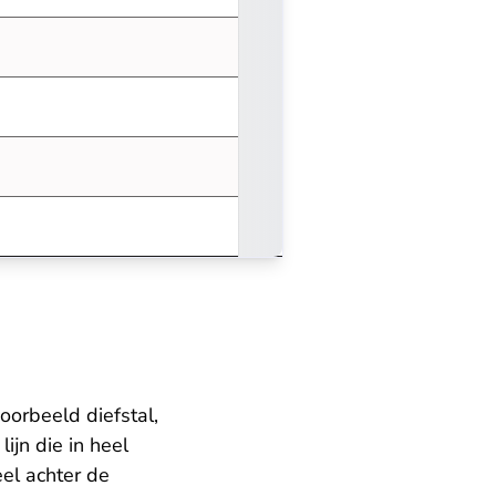
orbeeld diefstal,
ijn die in heel
eel achter de