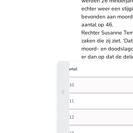
werden 26 minderjari
echter weer een stijg
bevonden aan moord, 
aantal op 46.
Rechter Susanne Temp
zaken die zij ziet. ‘D
moord- en doodslagci
er dan op dat de deli
Jaartal
2010
2011
2012