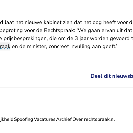
d laat het nieuwe kabinet zien dat het oog heeft voor
begroting voor de Rechtspraak: ‘We gaan ervan uit dat 
e prijsbesprekingen, die om de 3 jaar worden gevoerd 
praak
en de minister, concreet invulling aan geeft.’
Deel dit nieuwsb
jkheid
Spoofing
Vacatures
Archief
Over rechtspraak.nl
- U verlaat Rechtspraak.nl
 Rechtspraak.nl
t Rechtspraak.nl
rlaat Rechtspraak.nl
verlaat Rechtspraak.nl
 U verlaat Rechtspraak.nl
' nieuwsbrief - U verlaat Rechtspraak.nl