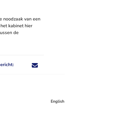
 de noodzaak van een
het kabinet hier
tussen de
ericht:
Deel dit nieuwsbericht via X - U verlaat Rechtspraa
Deel dit nieuwsbericht via Facebook - U verlaat
Deel dit nieuwsbericht via e-mail
Deel dit nieuwsbericht via LinkedIn - U v
English