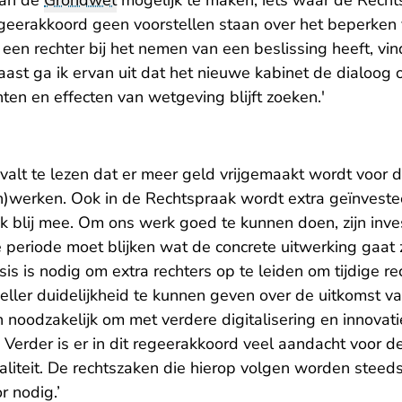
aan de
Grondwet
mogelijk te maken, iets waar de Recht
 regeerakkoord geen voorstellen staan over het beperken
en rechter bij het nemen van een beslissing heeft, vin
st ga ik ervan uit dat het nieuwe kabinet de dialoog 
ten en effecten van wetgeving blijft zoeken.'
valt te lezen dat er meer geld vrijgemaakt wordt voor d
)werken. Ook in de Rechtspraak wordt extra geïnveste
ijk blij mee. Om ons werk goed te kunnen doen, zijn inv
periode moet blijken wat de concrete uitwerking gaat z
sis is nodig
om extra rechters op te leiden om tijdige r
ller duidelijkheid te kunnen geven over de uitkomst va
n noodzakelijk om met verdere digitalisering en innovat
. Verder is er in dit regeerakkoord veel aandacht voor 
aliteit. De rechtszaken die hierop volgen worden steed
r nodig.’