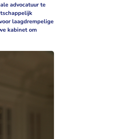
iale advocatuur te
atschappelijk
n voor laagdrempelige
uwe kabinet om