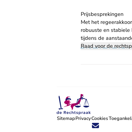
Prijsbesprekingen
Met het regeerakkoor
robuuste en stabiele 
tijdens de aanstaand
Raad voor de rechts
Sitemap
Privacy
Cookies
Toegankeli
Volg ons op X (Twitter) - U verlaat
Volg ons op Facebook - U verlaa
Volg ons op Instagram - U ve
Volg ons op Youtube - U 
Volg ons op LinkedIn -
'Blijf op de hoogte