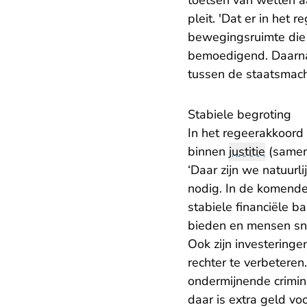
toetsen van wetten 
pleit. 'Dat er in het
bewegingsruimte die e
bemoedigend. Daarnaa
tussen de staatsmach
Stabiele begroting
In het regeerakkoord 
binnen
justitie
(samen
‘Daar zijn we natuurl
nodig. In de komende 
stabiele
financiële ba
bieden en mensen sne
Ook zijn investeringe
rechter te verbeteren
ondermijnende crimin
daar is extra geld voo