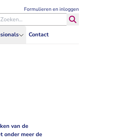
- U verlaat Rechtspraak.nl
Formulieren en inloggen
eken binnen de Rechtspraak
Zoeken
sionals
Contact
rken van de
et onder meer de