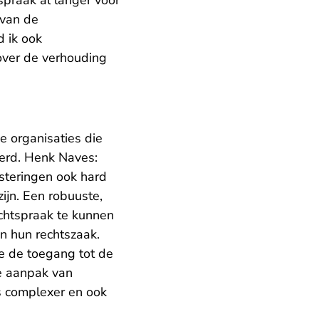
spraak al langer voor
 van de
d ik ook
over de verhouding
e organisaties die
erd. Henk Naves:
esteringen ook hard
ijn. Een robuuste,
echtspraak te kunnen
n hun rechtszaak.
ie de toegang tot de
de aanpak van
s complexer en ook