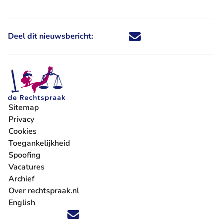
Deel dit nieuwsbericht:
Deel dit nieuwsbericht via X - U 
Deel dit nieuwsbericht via Fa
Deel dit nieuwsbericht via
Deel dit nieuwsbericht
Sitemap
Privacy
Cookies
Toegankelijkheid
Spoofing
Vacatures
- U verlaat Rechtspraak.nl
Archief
Over rechtspraak.nl
English
Volg ons op X (Twitter) - U verlaat Rechtspraak.nl
Volg ons op Facebook - U verlaat Rechtspraak.nl
Volg ons op Instagram - U verlaat Rechtspraak.nl
Volg ons op Youtube - U verlaat Rechtspraak.nl
Volg ons op LinkedIn - U verlaat Rechtspraak.n
'Blijf op de hoogte' nieuwsbrief - U verlaat